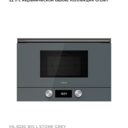
22 л с керамической базой/ Коллекция Urban
ML 8220 BIS L STONE GREY