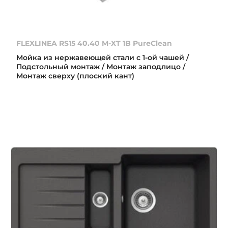
FLEXLINEA RS15 40.40 M-XT 1B PureClean
Мойка из нержавеющей стали с 1-ой чашей /
Подстольный монтаж / Монтаж заподлицо /
Монтаж сверху (плоский кант)