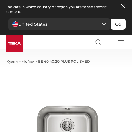
Indicate in which country or region you are to see specific
content.
United States
Go
Кухни
>
Мойки
>
BE 40.40.20 PLUS POLISHED