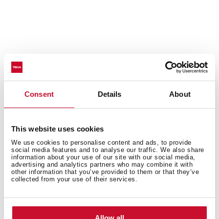
Подробное описание
Consent
Details
About
Варочная панель газ на стекле 60 см
This website uses cookies
Чёрное закалённое стекло Quartzium 8 мм с
обрезанными краями
We use cookies to personalise content and ads, to provide
social media features and to analyse our traffic. We also share
Эргономичные чёрные регуляторы
information about your use of our site with our social media,
advertising and analytics partners who may combine it with
Съёмные горелки чёрного цвета Sabaf Serie 2®
other information that you’ve provided to them or that they’ve
Съёмные чугунные решетки
collected from your use of their services.
Автоподжиг на каждой горелке
Газ-контроль на каждой горелке
4 зоны приготовления:
Allow all