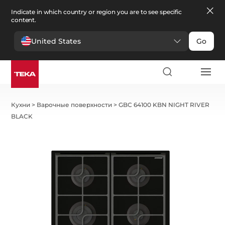
Indicate in which country or region you are to see specific
content.
United States
Go
Кухни
>
Варочные поверхности
>
GBC 64100 KBN NIGHT RIVER
BLACK