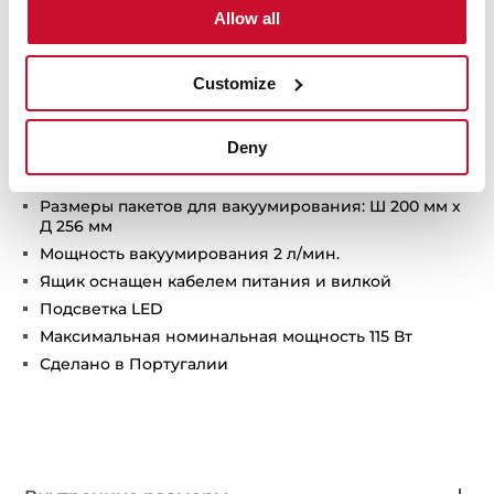
Давление вакуумирования– 430 мм рт.ст.
Allow all
Автоматическое прекращение вакуумирования в
течение 3 мин. при неправильном расположении
пакета
Customize
Ширина пакетов не должна превышать 295 мм
Нагревательная проволока диаметром 0,5 мм для
Deny
герметичного запечатывания пакета
Весы работают от батареек
Размеры пакетов для вакуумирования: Ш 200 мм х
Д 256 мм
Мощность вакуумирования 2 л/мин.
Ящик оснащен кабелем питания и вилкой
Подсветка LED
Максимальная номинальная мощность 115 Вт
Сделано в Португалии