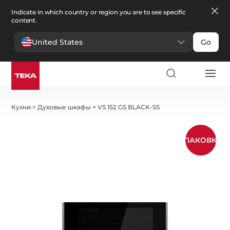
Indicate in which country or region you are to see specific
content.
United States
Go
Кухни
>
Духовые шкафы
>
VS 152 GS BLACK-SS
УПАКОВКА