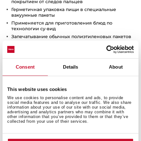
покрытием от следов пальцев
Герметичная упаковка пищи в специальные
вакуумные пакеты
Применяется для приготовления блюд по
технологии су-вид
Запечатывание обычных полиэтиленовых пакетов
Функция автоматического запечатывания и
запечатывания вручную
Цифровые кухонные весы с защитной крышкой
Держатели алюминиевой фольги и прозрачной
Consent
Details
About
пленки / целлофана
Автоматическая подсветка
Автоматическое закрывание
This website uses cookies
Плавное закрывание
We use cookies to personalise content and ads, to provide
social media features and to analyse our traffic. We also share
Может использоваться как место для хранения
information about your use of our site with our social media,
противней и форм для выпечки
advertising and analytics partners who may combine it with
Взвешивание пищевых продуктов до 5 кг макс.
other information that you’ve provided to them or that they’ve
collected from your use of their services.
Компактный электродвигатель насоса
(обеспечивает низкий уровень шума и низкую
вибрацию)