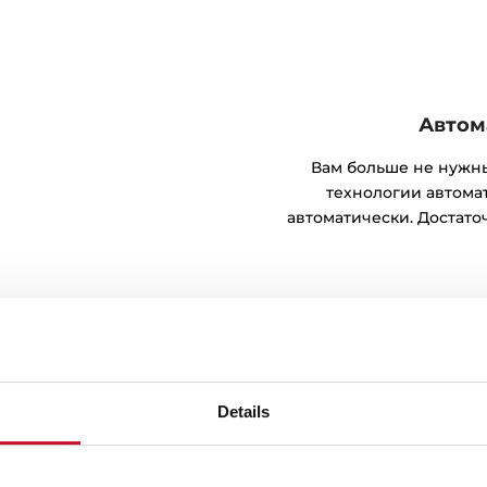
Автом
Вам больше не нужны
технологии автома
автоматически. Достаточ
Details
ороды-вок