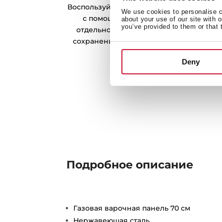
Воспользуйтесь преимуществами пригот
We use cookies to personalise co
с помощью специальной подставки д
about your use of our site with 
you’ve provided to them or that 
отдельному заказу). Лучший способ п
сохранения питательных веществ с до
количества масл
Deny
Подробное описание
Газовая варочная панель 70 см
Нержавеющая сталь