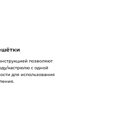
ешётки
онструкцией позволяют
оду/кастрюлю с одной
ости для использования
ления.