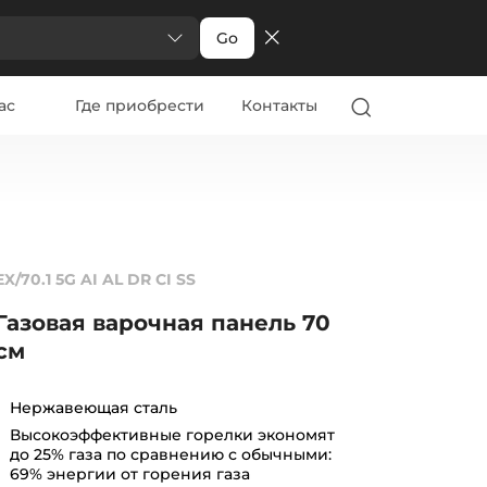
Go
ас
Где приобрести
Контакты
EX/70.1 5G AI AL DR CI SS
Газовая варочная панель 70
см
Нержавеющая сталь
Высокоэффективные горелки экономят
до 25% газа по сравнению с обычными:
69% энергии от горения газа