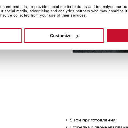
овления в сковороде-вок
ntent and ads, to provide social media features and to analyse our tra
ля сковороды-вок (по
our social media, advertising and analytics partners who may combine it 
they’ve collected from your use of their services.
риготовления пищи для
бавлением очень малого
а.
Customize
5 зон приготовления:
1 горелка с двойным пламе