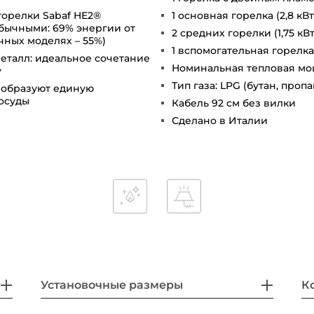
орелки Sabaf HE2®
1 основная горелка (2,8 кВт
обычными: 69% энергии от
2 средних горелки (1,75 кВт
чных моделях – 55%)
1 вспомогательная горелка 
еталл: идеальное сочетание
Номинальная тепловая мощн
y
Тип газа: LPG (бутан, проп
 образуют единую
посуды
Кабель 92 см без вилки
Сделано в Италии
Установочные размеры
К