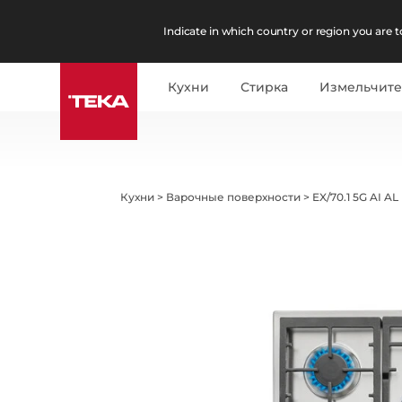
Indicate in which country or region you are to
Кухни
Стирка
Измельчит
Кухни
>
Варочные поверхности
>
EX/70.1 5G AI AL