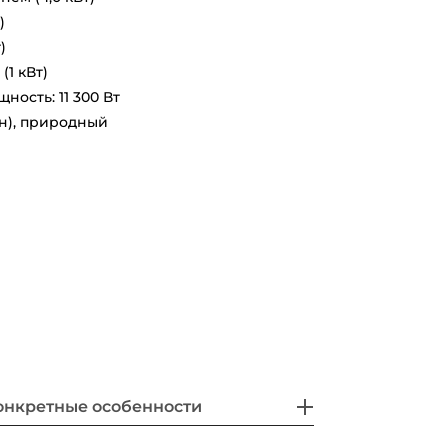
)
)
(1 кВт)
ость: 11 300 Вт
ан), природный
онкретные особенности