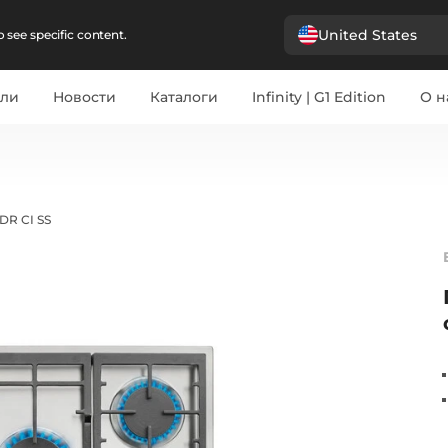
United States
 see specific content.
ели
Новости
Каталоги
Infinity | G1 Edition
О н
 DR CI SS