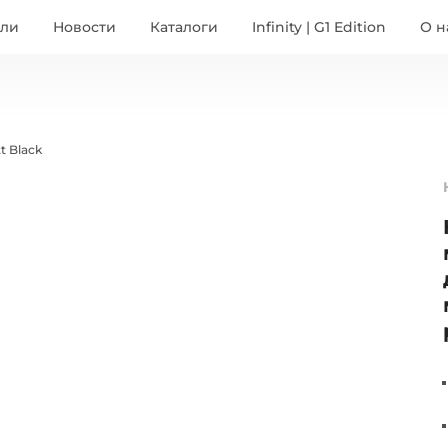
ели
Новости
Каталоги
Infinity | G1 Edition
О н
t Black