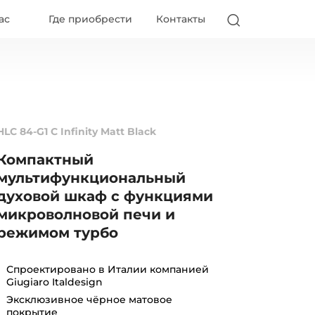
ас
Где приобрести
Контакты
HLC 84-G1 C Infinity Matt Black
Компактный
мультифункциональный
духовой шкаф с функциями
микроволновой печи и
режимом турбо
Спроектировано в Италии компанией
Giugiaro Italdesign
Эксклюзивное чёрное матовое
покрытие