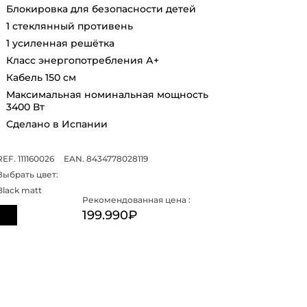
Блокировка для безопасности детей
1 стеклянный противень
1 усиленная решётка
Класс энергопотребления А+
Кабель 150 см
Максимальная номинальная мощность
3400 Вт
Сделано в Испании
REF. 111160026
EAN. 8434778028119
Выбрать цвет:
Black matt
Рекомендованная цена :
199.990₽