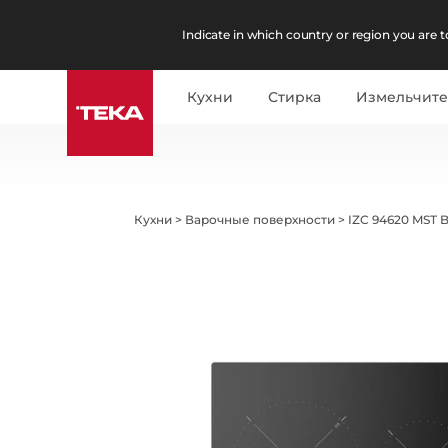
Indicate in which country or region you are to
Кухни
Стирка
Измельчит
Кухни
>
Варочные поверхности
>
IZC 94620 MST 