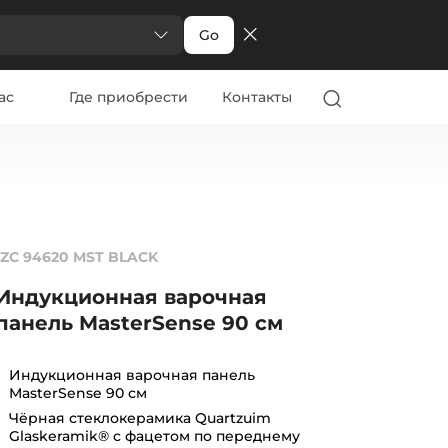
Go
ас
Где приобрести
Контакты
IZC 94620 MST BLACK
Индукционная варочная
панель MasterSense 90 см
Индукционная варочная панель
MasterSense 90 см
Чёрная стеклокерамика Quartzuim
Glaskeramik® с фацетом по переднему