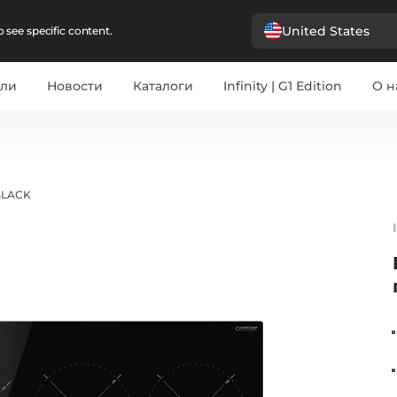
United States
 see specific content.
ели
Новости
Каталоги
Infinity | G1 Edition
О н
BLACK