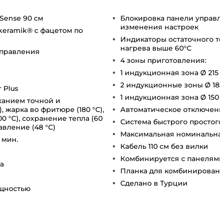
Sense 90 см
Блокировка панели управ
изменения настроек
keramik® с фацетом по
Индикаторы остаточного т
нагрева выше 60°С
управления
4 зоны приготовления:
1 индукционная зона Ø 215 м
2 индукционные зоны Ø 185 
 Plus
1 индукционная зона Ø 150 м
жанием точной и
, жарка во фритюре (180 °С),
Автоматическое отключени
00 °С), сохранение тепла (60
Система быстрого простого
лавление (48 °С)
Максимальная номинальная
 мин.
Кабель 110 см без вилки
Комбинируется с панелями
а
Планка для комбинирован
Сделано в Турции
щностью