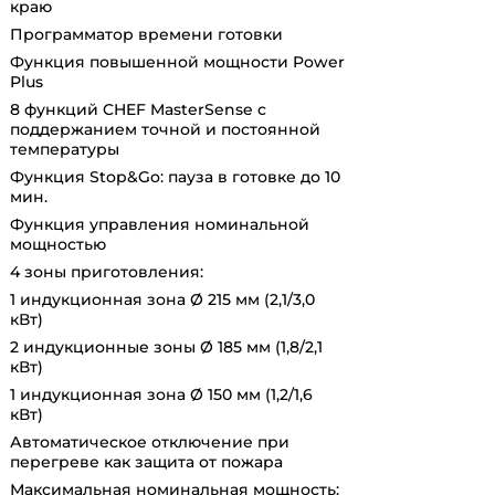
краю
Программатор времени готовки
Функция повышенной мощности Power
Plus
8 функций CHEF MasterSense с
поддержанием точной и постоянной
температуры
Функция Stop&Go: пауза в готовке до 10
мин.
Функция управления номинальной
мощностью
4 зоны приготовления:
1 индукционная зона Ø 215 мм (2,1/3,0
кВт)
2 индукционные зоны Ø 185 мм (1,8/2,1
кВт)
1 индукционная зона Ø 150 мм (1,2/1,6
кВт)
Автоматическое отключение при
перегреве как защита от пожара
Максимальная номинальная мощность: