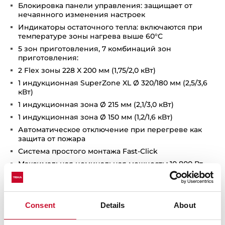
Блокировка панели управления: защищает от
нечаянного изменения настроек
Индикаторы остаточного тепла: включаются при
температуре зоны нагрева выше 60°С
5 зон приготовления, 7 комбинаций зон
приготовления:
2 Flex зоны 228 X 200 мм (1,75/2,0 кВт)
1 индукционная SuperZone XL Ø 320/180 мм (2,5/3,6
кВт)
1 индукционная зона Ø 215 мм (2,1/3,0 кВт)
1 индукционная зона Ø 150 мм (1,2/1,6 кВт)
Автоматическое отключение при перегреве как
защита от пожара
Система простого монтажа Fast-Click
Максимальная номинальная мощность: 10 800 Вт
Кабель 110 см без вилки
Комбинируется с панелями IZ/TZ/CZ/JZ
Планка для комбинирования код 40204394
Consent
Details
About
Сделано в Турции