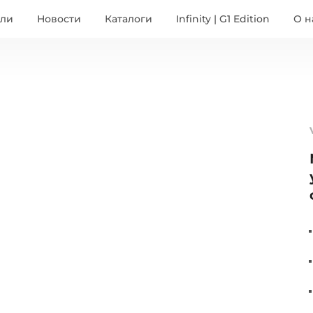
ели
Новости
Каталоги
Infinity | G1 Edition
О н