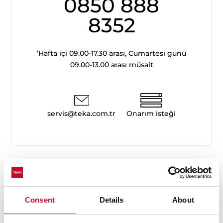
0850 888
8352
’Hafta içi 09.00-17.30 arası, Cumartesi günü
09.00-13.00 arası müsait
servis@teka.com.tr
Onarım isteği
Kılavuzlar
Ürün kılavuzları, satın alma esnasında ürün paketine
dahil edilmiştir. Başka bir kopyaya ihtiyacınız olursa
Consent
Details
About
buradan indirebilirsiniz.