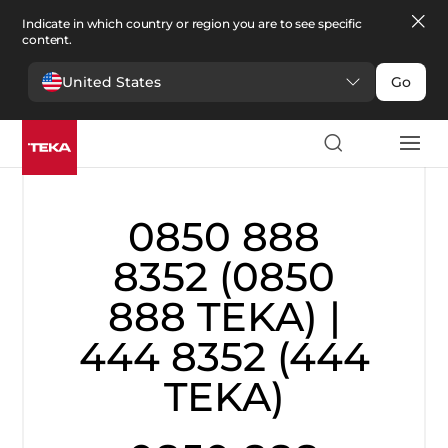
Indicate in which country or region you are to see specific
content.
United States
Go
Müşteri Hizmetleri
0850 888
8352 (0850
888 TEKA) |
444 8352 (444
TEKA)