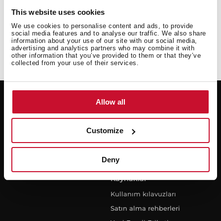
Model veya seri numarası
This website uses cookies
We use cookies to personalise content and ads, to provide
social media features and to analyse our traffic. We also share
information about your use of our site with our social media,
advertising and analytics partners who may combine it with
other information that you’ve provided to them or that they’ve
collected from your use of their services.
Allow all
Popüler Kategoriler
Destek
Ankastre Fırın
Onarım isteği
Customize
Ankastre Ocak
Pratik Çözümler
Ankastre Bulaşık Makinesi
Garanti
Deny
Ankastre Mikrodalga
Ankastre Davlumbaz
Kaynaklar
Kullanım kılavuzları
Satın alma rehberleri