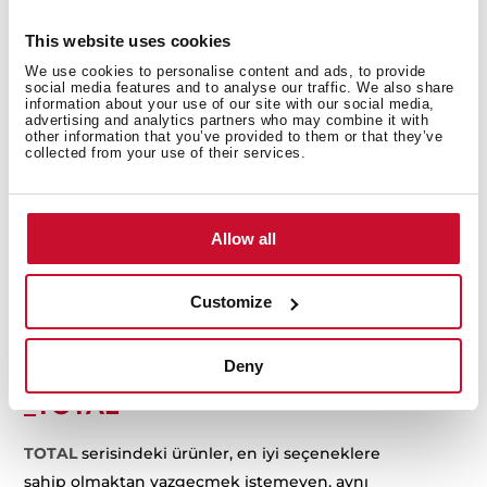
Aralıklar
This website uses cookies
Cihazlarımız, aradığınız ürün türüne bağlı
We use cookies to personalise content and ads, to provide
olarak üç farklı seriye ayrılmıştır. Burada, size
social media features and to analyse our traffic. We also share
en uygun ürünü bulmanıza yardımcı olacak
information about your use of our site with our social media,
advertising and analytics partners who may combine it with
her ürün serisinin kısa bir açıklaması
other information that you’ve provided to them or that they’ve
collected from your use of their services.
bulunmaktadır.
_EASY
Allow all
EASY
serisi, pratik ve iyi performanslı cihazlar
Customize
arayanlar için tasarlanmıştır. Kolay ama akıllı ve
uygun fiyatlı çözümler.
Deny
_TOTAL
TOTAL
serisindeki ürünler, en iyi seçeneklere
sahip olmaktan vazgeçmek istemeyen, aynı