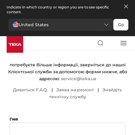
Indicate in which country or region you are to see specific
content.
United States
Go
Контакти
потребуєте більше інформації, зверніться до нашої
Клієнтської служби за допомогою форми нижче, або
адресою:
service@teka.ua
Дивиться F.A.Q.
|
Заява на ремонт
|
Знайдіть
технічну службу
І'мя