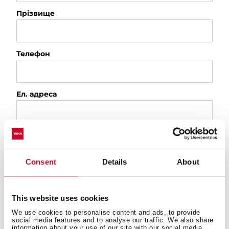
Прізвище
Телефон
Ел. адреса
Місто
Consent
Details
About
Країна
This website uses cookies
We use cookies to personalise content and ads, to provide
Будь ласка, вкажіть причину вашого звернення
social media features and to analyse our traffic. We also share
information about your use of our site with our social media,