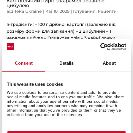
Картопляний пиріг з карамелізованою
цибулею
від
Teka Ukraine
|
Кві 10, 2025
|
Готування
,
Рецепти
Інгредієнти: – 100 г дрібної картоплі (залежно від
розміру форми для запікання) – 2 цибулини – 1
червона цибуля – Оливкова олія – 3 чайні ложки
цукру – 1 чайна ложка бальзамічного оцту – 1 чайна
ложка кленового сиропу Для...
Consent
Details
About
This website uses cookies
We use cookies to personalise content and ads, to provide
social media features and to analyse our traffic. We also share
information about your use of our site with our social media,
advertising and analytics partners who may combine it with
other information that you’ve provided to them or that they’ve
collected from your use of their services.