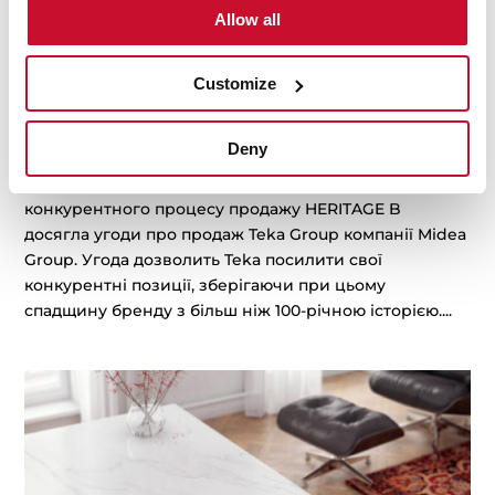
Allow all
Customize
HERITAGE B оголошує про успішний продаж
Teka Group компанії Midea
від
aboj
|
Чер 10, 2024
|
Корпоративні новини
Deny
Мадрид, 7 червня 2024 р. Після завершення
конкурентного процесу продажу HERITAGE B
досягла угоди про продаж Teka Group компанії Midea
Group. Угода дозволить Teka посилити свої
конкурентні позиції, зберігаючи при цьому
спадщину бренду з більш ніж 100-річною історією....