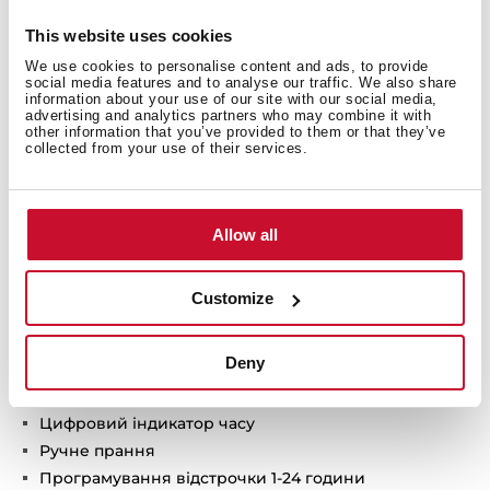
This website uses cookies
We use cookies to personalise content and ads, to provide
social media features and to analyse our traffic. We also share
Технічні данні
information about your use of our site with our social media,
advertising and analytics partners who may combine it with
other information that you’ve provided to them or that they’ve
collected from your use of their services.
Максимальне завантаження білизни:
- прання : 8 кг
Allow all
- сушка: 5 кг
Швидкість віджиму: 1400 об / хв
13 програм прання + 2 сушки
Customize
Електронна панель управління, цифровий
дисплей
Deny
Конденсаційна сушка з датчиком вологості
Електронне управління пранням (Fuzzy Logic)
Цифровий індикатор часу
Ручне прання
Програмування відстрочки 1-24 години