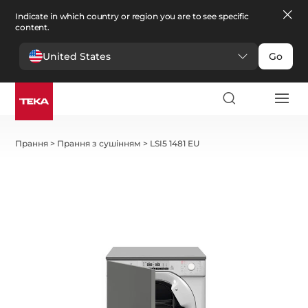
Indicate in which country or region you are to see specific
content.
United States
Go
Прання
>
Прання з сушінням
>
LSI5 1481 EU