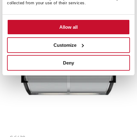
Máy hút mùi lắp âm - dạng kéo
collected from your use of their services.
Allow all
Customize
Deny