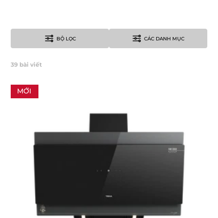
BỘ LỌC
CÁC DANH MỤC
39
bài viết
MỚI