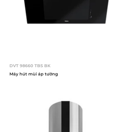
DVT 98660 TBS BK
Máy hút mùi áp tường