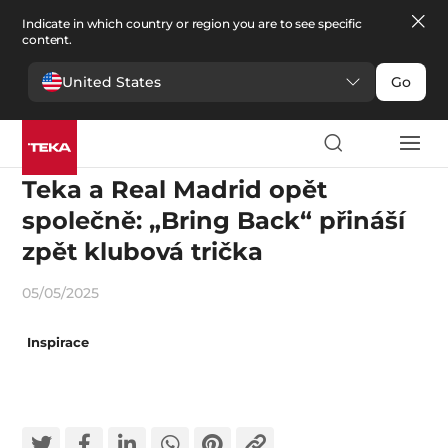
Indicate in which country or region you are to see specific
content.
United States
Go
Emoce
Teka a Real Madrid opět
společně: „Bring Back“ přináší
zpět klubová trička
05/05/2025
Inspirace