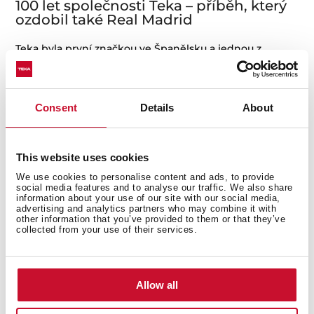
100 let společnosti Teka – příběh, který
ozdobil také Real Madrid
Teka byla první značkou ve Španělsku a jednou z
prvních v Evropě, která kdy sponzorovala fotbalový tým.
V roce 1981 se objevila se na dresu Racing de
Santander. Později, v letech 1992 až 2000, sponzorovala
Consent
Details
About
Real Madrid, což je období, během kterého klub vyhrál
15 titulů, včetně sedmého a osmého Evropského
poháru.
This website uses cookies
Přítomnost Teky na dresech Realu Madrid je
We use cookies to personalise content and ads, to provide
připomínána jako zlatá éra ve fotbale i basketbalu. Je to
social media features and to analyse our traffic. We also share
information about your use of our site with our social media,
způsob, jak porozumět sportu a dívat se do
advertising and analytics partners who may combine it with
budoucnosti, neustále postupovat jako tým směrem k
other information that you’ve provided to them or that they’ve
collected from your use of their services.
dokonalosti, a nezapomínat na hodnoty, které z obou
jmen udělaly pojem ve svých oborech. Především nám
ale připomíná, že velké příběhy nikdy nekončí.
Allow all