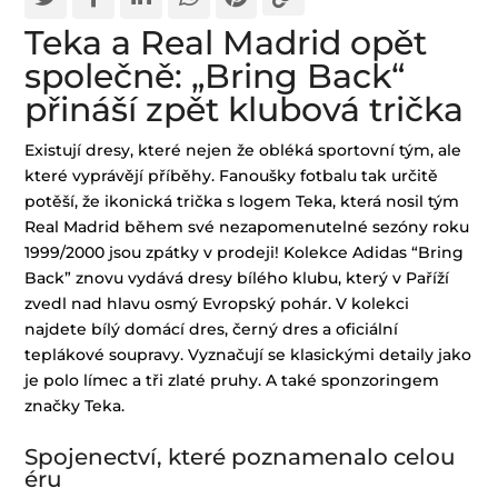
Teka a Real Madrid opět
společně: „Bring Back“
přináší zpět klubová trička
Existují dresy, které nejen že obléká sportovní tým, ale
které vyprávějí příběhy. Fanoušky fotbalu tak určitě
potěší, že ikonická trička s logem Teka, která nosil tým
Real Madrid během své nezapomenutelné sezóny roku
1999/2000 jsou zpátky v prodeji! Kolekce Adidas “Bring
Back” znovu vydává dresy bílého klubu, který v Paříží
zvedl nad hlavu osmý Evropský pohár. V kolekci
najdete bílý domácí dres, černý dres a oficiální
teplákové soupravy. Vyznačují se klasickými detaily jako
je polo límec a tři zlaté pruhy. A také sponzoringem
značky Teka.
Spojenectví, které poznamenalo celou
éru