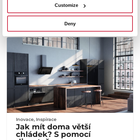
Customize
Nejnovější inspirace
Deny
Inovace
,
Inspirace
Jak mít doma větší
chládek? S pomocí