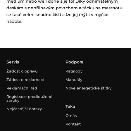
medium nebo well done a je to! Díky odnímatelným
deskám s nepřilnavým povrchem a tácku na mastnotu
se také velmi snadno čistí a lze jej mýt i v myčce
nádobí.
Servis
Podpora
Žádost o opravu
Katalogy
Žádost o reklamaci
Manuály
Reklamační řád
Nové energetické štítky
Registrace prodloužené
záruky
Teka
Nejčastější dotazy
O nás
Kontakt