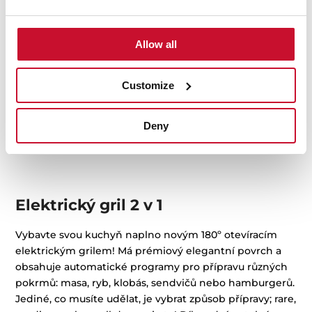
Allow all
STEAMBOX
Customize
Steambox sada pro vaření v páře
Deny
Elektrický gril 2 v 1
Vybavte svou kuchyň naplno novým 180º otevíracím
elektrickým grilem! Má prémiový elegantní povrch a
obsahuje automatické programy pro přípravu různých
pokrmů: masa, ryb, klobás, sendvičů nebo hamburgerů.
Jediné, co musíte udělat, je vybrat způsob přípravy; rare,