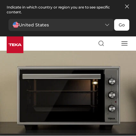
Indicate in which country or region you are to see specific
content.
United States
Go
Kuchyně
>
Malé spotřebiče
Malé spotřebiče