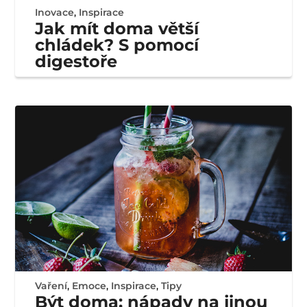
Inovace
,
Inspirace
Jak mít doma větší
chládek? S pomocí
digestoře
Vaření
,
Emoce
,
Inspirace
,
Tipy
Být doma: nápady na jinou