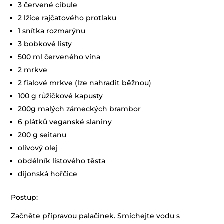
3 červené cibule
2 lžíce rajčatového protlaku
1 snítka rozmarýnu
3 bobkové listy
500 ml červeného vína
2 mrkve
2 fialové mrkve (lze nahradit běžnou)
100 g růžičkové kapusty
200g malých zámeckých brambor
6 plátků veganské slaniny
200 g seitanu
olivový olej
obdélník listového těsta
dijonská hořčice
Postup:
Začněte přípravou palačinek. Smíchejte vodu s