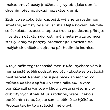
makadamové pasty (můžete si ji vyrobit jako domácí
drcením ořechů, dokud nezískáte krém).
Zatímco se čokoláda rozpouští, vyšlehejte rostlinnou
smetanu, aniž by byla příliš tuhá. Dejte bokem. Jakmile
se čokoláda rozpustí a teplota trochu poklesne, přidejte
ji ve třech dávkách do rostlinné smetany a za pomoci
stěrky lehkými pohyby promíchejte. Rozdělte do
malých skleniček a dejte na pár hodin do lednice.
A to je naše vegetariánské menu! Rádi bychom vám k
němu ještě sdělili podstatnou věc – zkuste se o svátcích
nestresovat. Naplánujte si jídelníček a všechno, co
můžete udělat dopředu, včetně nákupu. To vám
pomůže užít si Vánoce v klidu, abyste si všechny ty
dobroty vychutnali. Ať už s rodinou, přáteli nebo s
potěšením toho, že jste sami a pěkně se hýčkáte.
Protože tak by to o svátcích mělo být.