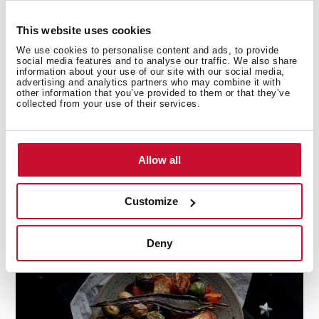
Krémovou polentu připravte tak, že tekutiny ohřejete v
hrnci, než začnou vřít, přidejte polentu a zbytek koření
This website uses cookies
a vařte zhruba 10 minut do zhoustnutí.
We use cookies to personalise content and ads, to provide
social media features and to analyse our traffic. We also share
Hlavní jídla, která překvapí
information about your use of our site with our social media,
advertising and analytics partners who may combine it with
other information that you’ve provided to them or that they’ve
Pro druhé chody obvykle volíme propracovanější
collected from your use of their services.
možnosti. Mezi jedno z našich es v rukávu pro úspěch u
stolu bez masa nebo ryb patří svíčková Wellington se
seitanem. Je to jídlo, jehož příprava zabere čas, ale
Allow all
výsledkem je perfektní pokrm, který na stole zaujme a
díky svým přísadám ohromí spoustou chuti. Jestli
hledáte sváteční veganské jídlo, je to právě tenhle
Customize
recept. Obohatili jsme ho navíc o speciální palačinky s
polevou. Dáte mu taky šanci?
Deny