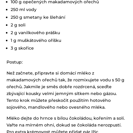
100 g opečených makadamových ořechů
250 ml vody
250 g smetany ke šlehání
2 g soli
2 g vanilkového prášku
1 g muškátového oříšku
3 g skořice
Postup:
Než začnete, připravte si domácí mléko z
makadamových ořechů tak, že rozmixujete vodu s 50 g
ořechů. Jakmile je směs dobře rozdrcená, sceďte
zbývající kousky velmi jemným sítkem nebo gázou.
Tento krok můžete přeskočit použitím hotového
sojového, mandlového nebo ovesného mléka.
Mléko dejte do hrnce s bílou čokoládou, kořením a solí.
Vařte na mírném ohni, dokud se čokoláda nerozpustí.
Pro extra krémovost můžete přidat pár lžic