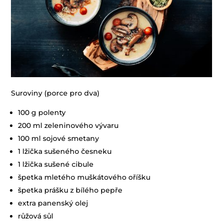
Suroviny (porce pro dva)
100 g polenty
200 ml zeleninového vývaru
100 ml sojové smetany
1 lžička sušeného česneku
1 lžička sušené cibule
špetka mletého muškátového oříšku
špetka prášku z bílého pepře
extra panenský olej
růžová sůl