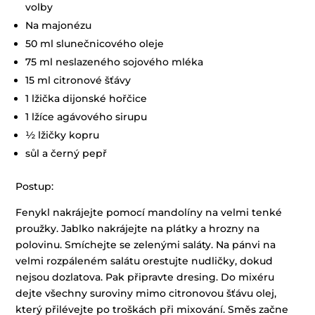
volby
Na majonézu
50 ml slunečnicového oleje
75 ml neslazeného sojového mléka
15 ml citronové šťávy
1 lžička dijonské hořčice
1 lžíce agávového sirupu
½ lžičky kopru
sůl a černý pepř
Postup:
Fenykl nakrájejte pomocí mandolíny na velmi tenké
proužky. Jablko nakrájejte na plátky a hrozny na
polovinu. Smíchejte se zelenými saláty. Na pánvi na
velmi rozpáleném salátu orestujte nudličky, dokud
nejsou dozlatova. Pak připravte dresing. Do mixéru
dejte všechny suroviny mimo citronovou šťávu olej,
který přilévejte po troškách při mixování. Směs začne