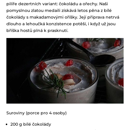
pilíře dezertních variant: čokoládu a ořechy. Naši
pomyslnou zlatou medaili získává letos pěna z bílé
čokolády s makadamovými oříšky. Její příprava netrvá
dlouho a lehoučká konzistence potěší, i když už jsou
bříška hostů plná k prasknutí.
Suroviny (porce pro 4 osoby)
200 g bílé čokolády