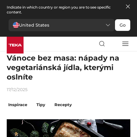
Indicate in which country or region you are to see specific
content.
United States
Go
Emoce
Vánoce bez masa: nápady na
vegetariánská jídla, kterými
oslníte
17/12/2025
Inspirace
Tipy
Recepty