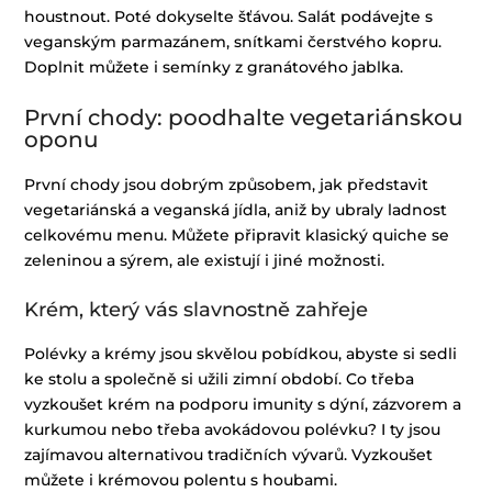
houstnout. Poté dokyselte šťávou. Salát podávejte s
veganským parmazánem, snítkami čerstvého kopru.
Doplnit můžete i semínky z granátového jablka.
První chody: poodhalte vegetariánskou
oponu
První chody jsou dobrým způsobem, jak představit
vegetariánská a veganská jídla, aniž by ubraly ladnost
celkovému menu. Můžete připravit klasický quiche se
zeleninou a sýrem, ale existují i jiné možnosti.
Krém, který vás slavnostně zahřeje
Polévky a krémy jsou skvělou pobídkou, abyste si sedli
ke stolu a společně si užili zimní období. Co třeba
vyzkoušet krém na podporu imunity s dýní, zázvorem a
kurkumou nebo třeba avokádovou polévku? I ty jsou
zajímavou alternativou tradičních vývarů. Vyzkoušet
můžete i krémovou polentu s houbami.