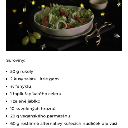
Suroviny:
50 g rukoly
2 kusy salátu Little gem
½ fenyklu
1 řapík řapíkatého celeru
1 zelené jablko
10 ks zelených hroznů
20 g veganského parmazánu
60 g rostlinné alternativy kuřecích nudliček dle vaší