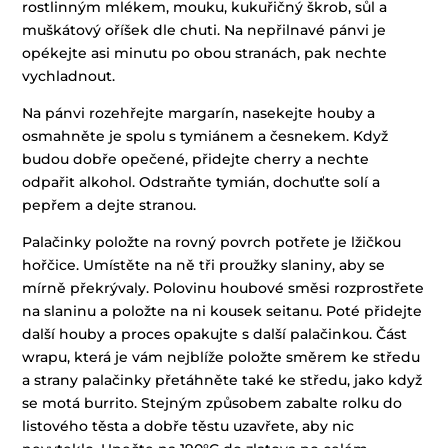
rostlinným mlékem, mouku, kukuřičný škrob, sůl a
muškátový oříšek dle chuti. Na nepřilnavé pánvi je
opékejte asi minutu po obou stranách, pak nechte
vychladnout.
Na pánvi rozehřejte margarín, nasekejte houby a
osmahněte je spolu s tymiánem a česnekem. Když
budou dobře opečené, přidejte cherry a nechte
odpařit alkohol. Odstraňte tymián, dochuťte solí a
pepřem a dejte stranou.
Palačinky položte na rovný povrch potřete je lžičkou
hořčice. Umístěte na ně tři proužky slaniny, aby se
mírně překrývaly. Polovinu houbové směsi rozprostřete
na slaninu a položte na ni kousek seitanu. Poté přidejte
další houby a proces opakujte s další palačinkou. Část
wrapu, která je vám nejblíže položte směrem ke středu
a strany palačinky přetáhněte také ke středu, jako když
se motá burrito. Stejným způsobem zabalte rolku do
listového těsta a dobře těstu uzavřete, aby nic