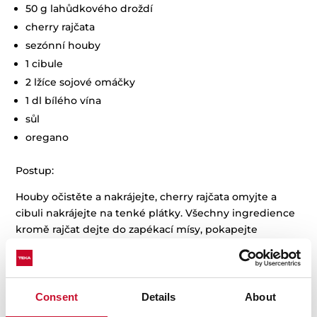
50 g lahůdkového droždí
cherry rajčata
sezónní houby
1 cibule
2 lžíce sojové omáčky
1 dl bílého vína
sůl
oregano
Postup:
Houby očistěte a nakrájejte, cherry rajčata omyjte a
cibuli nakrájejte na tenké plátky. Všechny ingredience
kromě rajčat dejte do zapékací mísy, pokapejte
olivovým olejem, zalijte vínem, sojovou omáčkou a
přidejte špetku soli. Dobře promíchejte a pečte za
občasného promíchání 30 minut na 180°. V polovině
pečení přidejte cherry rajčátka.
Consent
Details
About