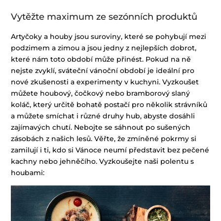
Vytěžte maximum ze sezónních produktů
Artyčoky a houby jsou suroviny, které se pohybují mezi
podzimem a zimou a jsou jedny z nejlepších dobrot,
které nám toto období může přinést. Pokud na ně
nejste zvyklí, sváteční vánoční období je ideální pro
nové zkušenosti a experimenty v kuchyni. Vyzkoušet
můžete houbový, čočkový nebo bramborový slaný
koláč, který určitě bohatě postačí pro několik strávníků
a můžete smíchat i různé druhy hub, abyste dosáhli
zajímavých chutí. Nebojte se sáhnout po sušených
zásobách z našich lesů. Věřte, že zmíněné pokrmy si
zamilují i ti, kdo si Vánoce neumí představit bez pečené
kachny nebo jehněčího.
Vyzkoušejte naši polentu s
houbami: