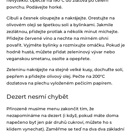
nevyteklo. Upečte na 190°C do zlatova po celém
povrchu. Podávejte horké.
Cibuli a česnek oloupejte a nakrájejte. Orestujte na
olivovém oleji se špetkou soli a bylinkami. Jakmile
zezlátnou, přidejte protlak a několik minut míchejte.
Přidejte červené víno a nechte na mírném ohni
povařit. Vyjměte bylinky a rozmixujte omáčku. Pokud je
hodně hustá, můžete přidat zeleninový vývar nebo
veganskou smetanu, osolte a opepřete.
Zeleninu nakrájejte na stejně velké kusy, dochuťte solí,
pepřem a přidejte olivový olej. Pečte na 200°C
dozlatova na plechu vyloženém pečicím papírem.
Dezert nesmí chybět
Přirozeně musíme menu zakončit tím, že
nezapomínáme na dezert (i když, pokud máte doma
napečeno byť jen pár druhů cukroví, můžete ho s
klidem vynechat). Zaměřme se teď na dva dva základní