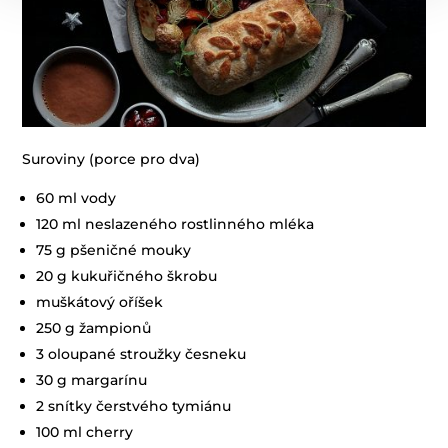
Suroviny (porce pro dva)
60 ml vody
120 ml neslazeného rostlinného mléka
75 g pšeničné mouky
20 g kukuřičného škrobu
muškátový oříšek
250 g žampionů
3 oloupané stroužky česneku
30 g margarínu
2 snítky čerstvého tymiánu
100 ml cherry