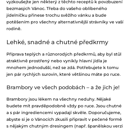
vyzkoušejte jen některý z těchto receptů k povzbuzení
bezmasých Vánoc. Třeba do vašeho oblíbeného
jídelníčku přinese trochu svěžího vánku a bude
potěšením pro všechny alternativnější strávníky ve vaší
rodině.
Lehké, snadné a chutné předkrmy
Příprava teplých a různorodých předkrmů, aby byl stůl
atraktivně prostřený nebo vynikly hlavní jídla je
mnohem jednodušší, než se zdá. Potřebujete k tomu
jen pár rychlých surovin, které většinou máte po ruce.
Brambory ve všech podobách – a že jich je!
Brambory jsou lékem na všechny neduhy. Nějaké
budete mít pravděpodobně vždy po ruce. Jsou chutné
a s pár ingrediencemi vypadají skvěle. Doporučujeme,
abyste si je o Vánocích zkusili připravit v pečené formě
s nějakým chutným dresingem (např. španělskou verzi