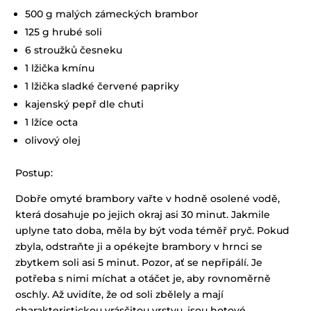
500 g malých zámeckých brambor
125 g hrubé soli
6 stroužků česneku
1 lžička kmínu
1 lžička sladké červené papriky
kajenský pepř dle chuti
1 lžíce octa
olivový olej
Postup:
Dobře omyté brambory vařte v hodně osolené vodě,
která dosahuje po jejich okraj asi 30 minut. Jakmile
uplyne tato doba, měla by být voda téměř pryč. Pokud
zbyla, odstraňte ji a opékejte brambory v hrnci se
zbytkem soli asi 5 minut. Pozor, ať se nepřipálí. Je
potřeba s nimi míchat a otáčet je, aby rovnoměrně
oschly. Až uvidíte, že od soli zbělely a mají
charakteristickou vrásčitou vrstvu, jsou hotové.