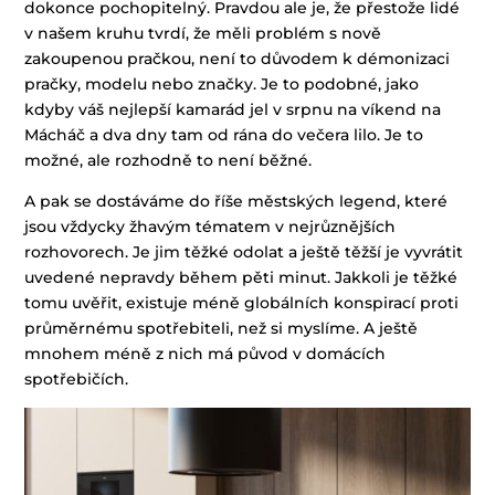
dokonce pochopitelný. Pravdou ale je, že přestože lidé
v našem kruhu tvrdí, že měli problém s nově
zakoupenou pračkou, není to důvodem k démonizaci
pračky, modelu nebo značky. Je to podobné, jako
kdyby váš nejlepší kamarád jel v srpnu na víkend na
Mácháč a dva dny tam od rána do večera lilo. Je to
možné, ale rozhodně to není běžné.
A pak se dostáváme do říše městských legend, které
jsou vždycky žhavým tématem v nejrůznějších
rozhovorech. Je jim těžké odolat a ještě těžší je vyvrátit
uvedené nepravdy během pěti minut. Jakkoli je těžké
tomu uvěřit, existuje méně globálních konspirací proti
průměrnému spotřebiteli, než si myslíme. A ještě
mnohem méně z nich má původ v domácích
spotřebičích.