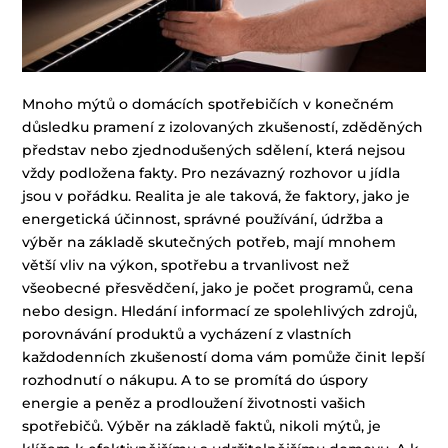
Mnoho mýtů o domácích spotřebičích v konečném
důsledku pramení z izolovaných zkušeností, zděděných
představ nebo zjednodušených sdělení, která nejsou
vždy podložena fakty. Pro nezávazný rozhovor u jídla
jsou v pořádku. Realita je ale taková, že faktory, jako je
energetická účinnost, správné používání, údržba a
výběr na základě skutečných potřeb, mají mnohem
větší vliv na výkon, spotřebu a trvanlivost než
všeobecné přesvědčení, jako je počet programů, cena
nebo design. Hledání informací ze spolehlivých zdrojů,
porovnávání produktů a vycházení z vlastních
každodenních zkušeností doma vám pomůže činit lepší
rozhodnutí o nákupu. A to se promítá do úspory
energie a peněz a prodloužení životnosti vašich
spotřebičů. Výběr na základě faktů, nikoli mýtů, je