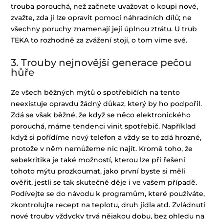
trouba porouchá, než začnete uvažovat o koupi nové,
zvažte, zda ji lze opravit pomocí náhradních dílů; ne
všechny poruchy znamenají její úplnou ztrátu. U trub
TEKA to rozhodně za zvážení stojí, o tom víme své.
3. Trouby nejnovější generace pečou
hůře
Ze všech běžných mýtů o spotřebičích na tento
neexistuje opravdu žádný důkaz, který by ho podpořil.
Zdá se však běžné, že když se něco elektronického
porouchá, máme tendenci vinit spotřebič. Například
když si pořídíme nový telefon a vždy se to zdá hrozné,
protože v něm nemůžeme nic najít. Kromě toho, že
sebekritika je také možností, kterou lze při řešení
tohoto mýtu prozkoumat, jako první byste si měli
ověřit, jestli se tak skutečně děje i ve vašem případě.
Podívejte se do návodu k programům, které používáte,
zkontrolujte recept na teplotu, druh jídla atd. Zvládnutí
nové trouby vždycky trvá nějakou dobu, bez ohledu na