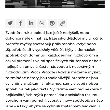
Zvedněte ruku, pokud jste ještě neslyšeli, nebo
dokonce neřekli nahlas, fráze jako „Nádobí myju ručně,
protože myčky spotřebují příliš mnoho vody“ nebo
„Spotřebiče dřív vydržely věčně“. Mýty o domácích
spotřebičích dominují i ​​každodenním rozhovorům a
ačkoli pramení z velmi specifických zkušeností nebo z
nejlepších úmyslů, často nás vedou k nesprávným
rozhodnutím. Proč? Protože i když si můžeme myslet,
že zmíněné názory jsou spolehlivější, protože nejsou
ovlivněny značkami a reklamou, samy o sobě nejsou
spolehlivé tak jako fakta. Vyvrátíme vám teď některé z
nejklasičtějších mýtů pomocí dat a selského rozumu,
abychom vám pomohli vybrat si nový spotřebič o něco
lépe – a taky, abyste se vyhnuli zbytečným hádkám u