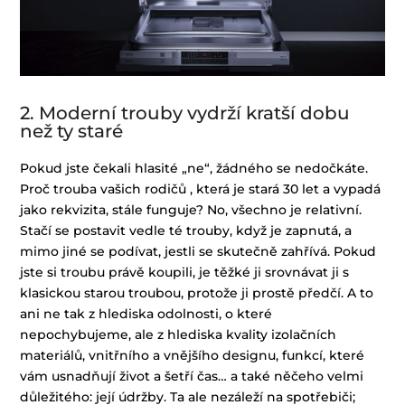
2. Moderní trouby vydrží kratší dobu
než ty staré
Pokud jste čekali hlasité „ne“, žádného se nedočkáte.
Proč trouba vašich rodičů , která je stará 30 let a vypadá
jako rekvizita, stále funguje? No, všechno je relativní.
Stačí se postavit vedle té trouby, když je zapnutá, a
mimo jiné se podívat, jestli se skutečně zahřívá. Pokud
jste si troubu právě koupili, je těžké ji srovnávat ji s
klasickou starou troubou, protože ji prostě předčí. A to
ani ne tak z hlediska odolnosti, o které
nepochybujeme, ale z hlediska kvality izolačních
materiálů, vnitřního a vnějšího designu, funkcí, které
vám usnadňují život a šetří čas… a také něčeho velmi
důležitého: její údržby. Ta ale nezáleží na spotřebiči;