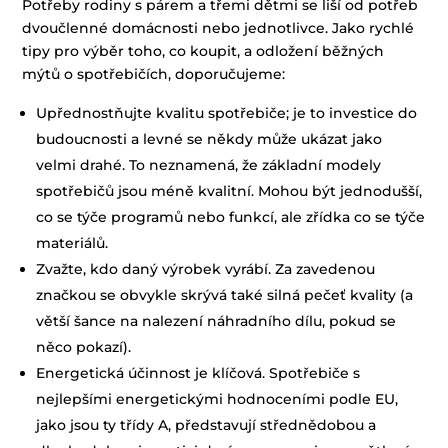
Potřeby rodiny s párem a třemi dětmi se liší od potřeb
dvoučlenné domácnosti nebo jednotlivce. Jako rychlé
tipy pro výběr toho, co koupit, a odložení běžných
mýtů o spotřebičích, doporučujeme:
Upřednostňujte kvalitu spotřebiče; je to investice do
budoucnosti a levné se někdy může ukázat jako
velmi drahé. To neznamená, že základní modely
spotřebičů jsou méně kvalitní. Mohou být jednodušší,
co se týče programů nebo funkcí, ale zřídka co se týče
materiálů.
Zvažte, kdo daný výrobek vyrábí. Za zavedenou
značkou se obvykle skrývá také silná pečeť kvality (a
větší šance na nalezení náhradního dílu, pokud se
něco pokazí).
Energetická účinnost je klíčová. Spotřebiče s
nejlepšími energetickými hodnoceními podle EU,
jako jsou ty třídy A, představují střednědobou a