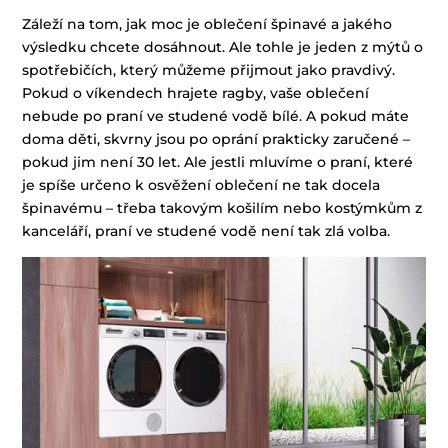
Záleží na tom, jak moc je oblečení špinavé a jakého
výsledku chcete dosáhnout. Ale tohle je jeden z mýtů o
spotřebičích, který můžeme přijmout jako pravdivý.
Pokud o víkendech hrajete ragby, vaše oblečení
nebude po praní ve studené vodě bílé. A pokud máte
doma děti, skvrny jsou po oprání prakticky zaručené –
pokud jim není 30 let. Ale jestli mluvíme o praní, které
je spíše určeno k osvěžení oblečení ne tak docela
špinavému – třeba takovým košilím nebo kostýmkům z
kanceláří, praní ve studené vodě není tak zlá volba.