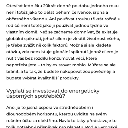
Otevírat ledničku 20krát denně po dobu jednoho roku
není totéž jako to dělat během července, srpna a
občasného víkendu. Ani používat troubu třikrát ročně u
rodičů není totéž jako ji používat jednou týdně ve
vlastním domě. Než se začneme domnívat, že existuje
globální spiknutí, jehož cílem je zkrátit životnost všeho,
je třeba zvážit několik faktorů. Možná si ale kladete
otázku, zda neexistuje globální spiknutí, jehož cílem je
nutit vás bez rozdílu konzumovat věci, které
nepotřebujete – to by existovat mohlo. Můžete se ale
bránit, a to tak, že budete nakupovat zodpovědněji a
budete vybírat kvalitnější produkty.
Vyplatí se investovat do energeticky
úsporných spotřebičů?
Ano, je to jasná úspora ve střednědobém i
dlouhodobém horizontu, kterou uvidíte na svém
ročním účtu za elektřinu. Navíc to taky představuje to
tolik potřebný příspěvek pro planetu. Podle Evropské