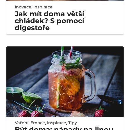
Inovace
,
Inspirace
Jak mít doma větší
chládek? S pomocí
digestoře
Vaření
,
Emoce
,
Inspirace
,
Tipy
Být doma: nápady na jinou