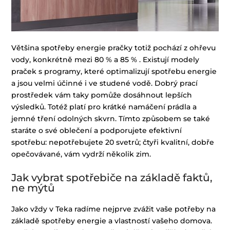
Většina spotřeby energie pračky totiž pochází z ohřevu
vody, konkrétně mezi 80 % a 85 % . Existují modely
praček s programy, které optimalizují spotřebu energie
a jsou velmi účinné i ve studené vodě. Dobrý prací
prostředek vám taky pomůže dosáhnout lepších
výsledků. Totéž platí pro krátké namáčení prádla a
jemné tření odolných skvrn. Tímto způsobem se také
staráte o své oblečení a podporujete efektivní
spotřebu: nepotřebujete 20 svetrů; čtyři kvalitní, dobře
opečovávané, vám vydrží několik zim.
Jak vybrat spotřebiče na základě faktů,
ne mýtů
Jako vždy v Teka radíme nejprve zvážit vaše potřeby na
základě spotřeby energie a vlastností vašeho domova.