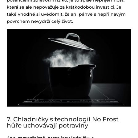
potenciální zdravotní riziko; je to spíše nepříjemnost,
která se ale nepovažuje za krátkodobou investici. Je
také vhodné si uvědomit, že ani pánve s nepřilnavým
povrchem nevydrží celý život.
7. Chladničky s technologií No Frost
hůře uchovávají potraviny