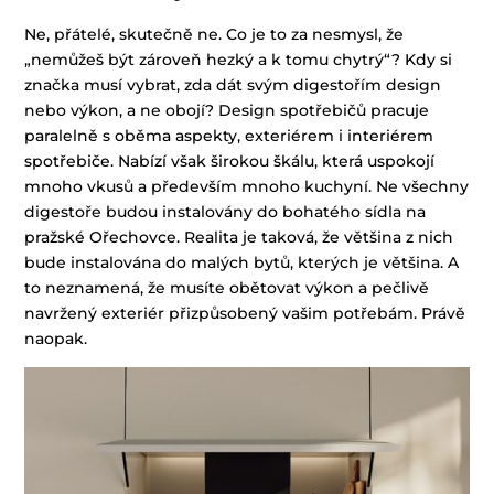
Ne, přátelé, skutečně ne. Co je to za nesmysl, že
„nemůžeš být zároveň hezký a k tomu chytrý“? Kdy si
značka musí vybrat, zda dát svým digestořím design
nebo výkon, a ne obojí? Design spotřebičů pracuje
paralelně s oběma aspekty, exteriérem i interiérem
spotřebiče. Nabízí však širokou škálu, která uspokojí
mnoho vkusů a především mnoho kuchyní. Ne všechny
digestoře budou instalovány do bohatého sídla na
pražské Ořechovce. Realita je taková, že většina z nich
bude instalována do malých bytů, kterých je většina. A
to neznamená, že musíte obětovat výkon a pečlivě
navržený exteriér přizpůsobený vašim potřebám. Právě
naopak.