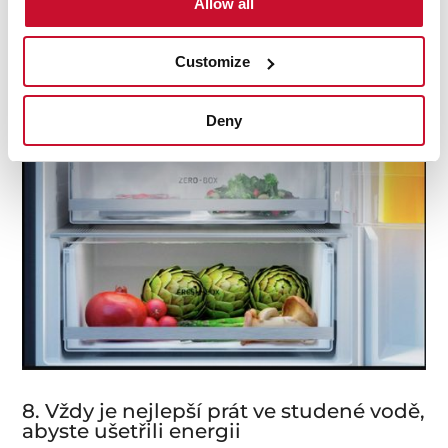
Allow all
skladování v chladu.
Customize
A to vše se promítá do chladniček, které se pohodlněji
používají a čistí a také jsou energeticky úspornější.
Deny
8. Vždy je nejlepší prát ve studené vodě,
abyste ušetřili energii