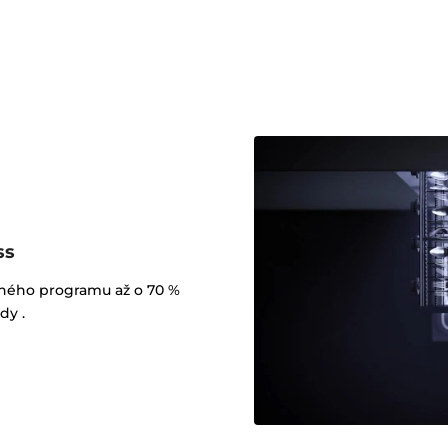
ss
leného programu až o 70 %
dy .