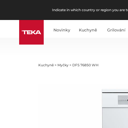
Indicate in which country or region you are to
Novinky
Kuchyně
Grilování
Kuchyně
>
Myčky
>
DFS 76850 WH