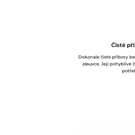
Čisté p
Dokonale čisté příbory bez 
zásuvce. Její pohyblivé
potře