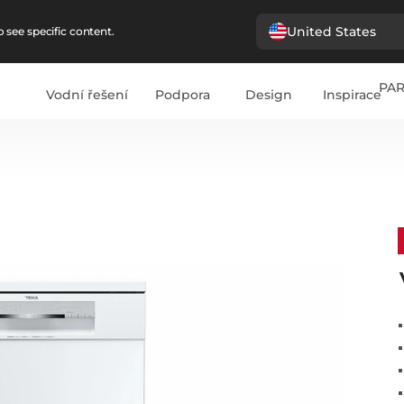
United States
 see specific content.
PA
Vodní řešení
Podpora
Design
Inspirace