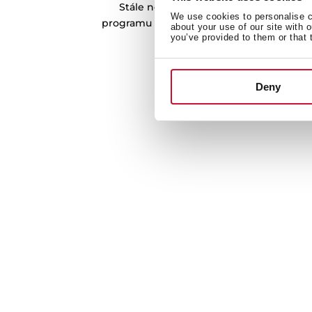
Stále nepřestáváme hledat jednoduch
We use cookies to personalise co
programu Auto myčka automaticky nastaví
about your use of our site with 
you’ve provided to them or that 
vody v závislosti na míře zneč
Deny