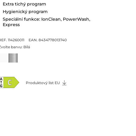
Extra tichý program
Hygienický program
Speciální funkce: IonClean, PowerWash,
Express
REF. 114260011
EAN. 8434778013740
Zvolte barvu:
Bílá
Produktový list EU