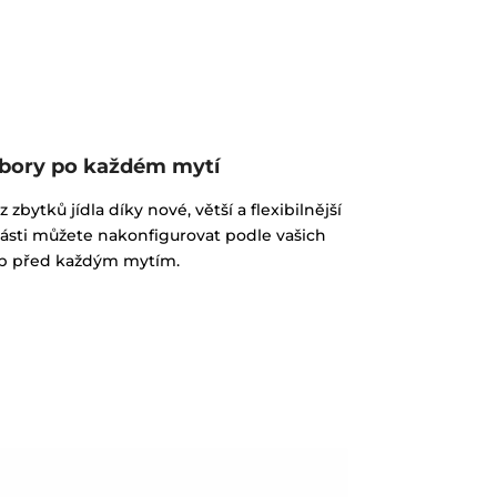
říbory po každém mytí
zbytků jídla díky nové, větší a flexibilnější
 části můžete nakonfigurovat podle vašich
b před každým mytím.