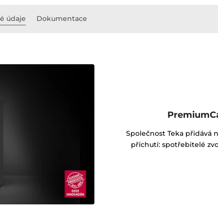
é údaje
Dokumentace
PremiumCa
Společnost Teka přidává n
příchutí: spotřebitelé z