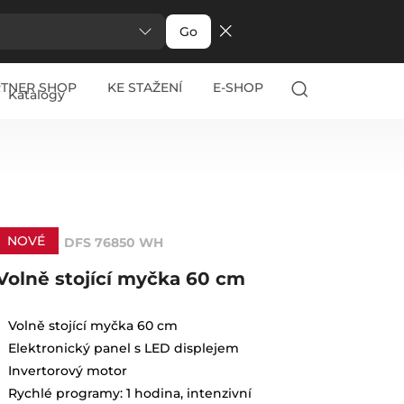
Go
RTNER SHOP
KE STAŽENÍ
E-SHOP
Katalogy
NOVÉ
DFS 76850 WH
Volně stojící myčka 60 cm
Volně stojící myčka 60 cm
Elektronický panel s LED displejem
Invertorový motor
Rychlé programy: 1 hodina, intenzivní