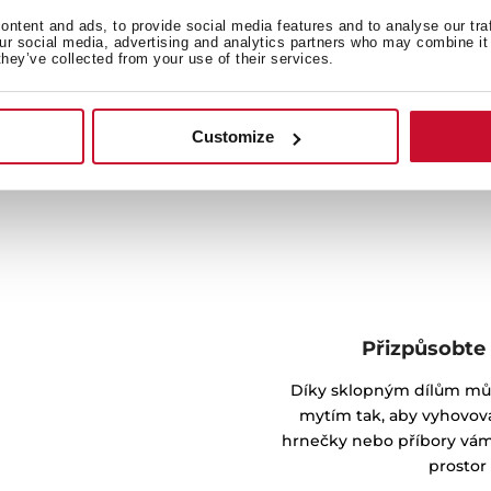
ost a pohodlí. Pomocí
ntent and ads, to provide social media features and to analyse our tra
 množství, teplotu a tlak
our social media, advertising and analytics partners who may combine it 
they’ve collected from your use of their services.
ištění nádobí.
Customize
Přizpůsobte 
Díky sklopným dílům můž
mytím tak, aby vyhovova
hrnečky nebo příbory vám 
prostor