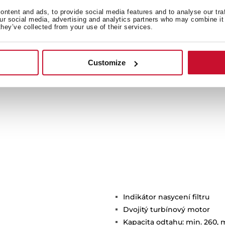
no do skleněného panelu a
ntent and ads, to provide social media features and to analyse our tra
trum s rychlým a efektivním
our social media, advertising and analytics partners who may combine it 
they’ve collected from your use of their services.
nkcím.
Customize
Indikátor nasycení filtru
Dvojitý turbínový motor
Kapacita odtahu: min. 260, 