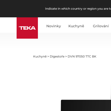
Indicate in which country or region you are to
Novinky
Kuchyně
Grilování
Kuchyně
>
Digestoře
>
DVN 97050 TTC BK