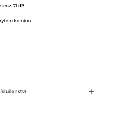
ntenz. 71 dB
s krytem komínu
íslušenství