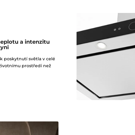
teplotu a intenzitu
hyni
k poskytnutí světla v celé
k životnímu prostředí než
.