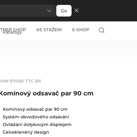
Go
RTNER SHOP
KE STAŽENÍ
E-SHOP
Katalogy
DVN 97050 TTC BK
Komínový odsavač par 90 cm
Komínový odsavač par 90 cm
Systém obvodového odsávání
Ovládání dotykovým displejem
Celoskleněný design