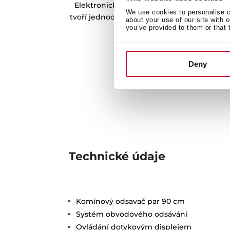
Elektronické ovládání je zcela integrová
We use cookies to personalise co
tvoří jednoduché a intuitivní ovládací cen
about your use of our site with 
you’ve provided to them or that 
přístupem ke všem fu
Deny
Technické údaje
Komínový odsavač par 90 cm
Systém obvodového odsávání
Ovládání dotykovým displejem