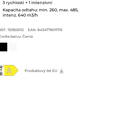
3 rychlosti + 1 intenzivní
Kapacita odtahu: min. 260, max. 485,
intenz. 640 m3/h
REF. 112950012
EAN. 8434778011715
Zvolte barvu:
Černá
Produktový list EU