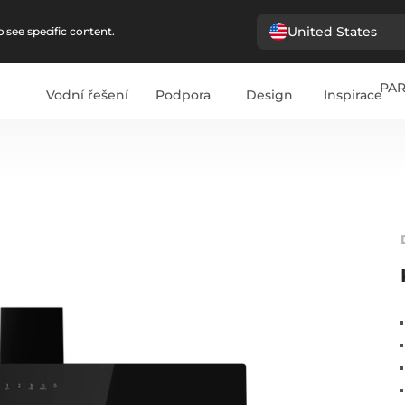
United States
 see specific content.
PA
Vodní řešení
Podpora
Design
Inspirace