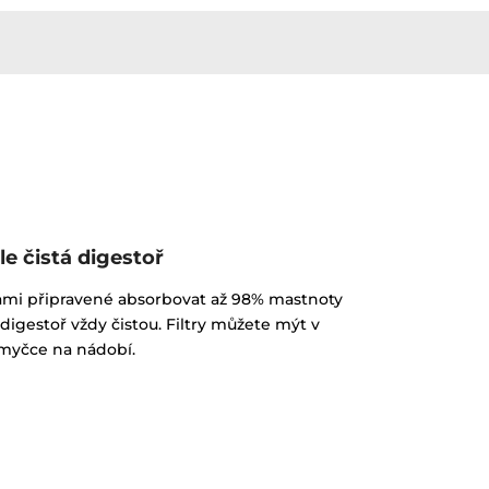
le čistá digestoř
stvami připravené absorbovat až 98% mastnoty
igestoř vždy čistou. Filtry můžete mýt v
myčce na nádobí.