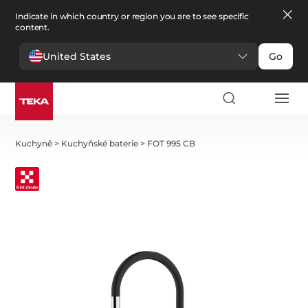
Indicate in which country or region you are to see specific
content.
United States
Go
Kuchyně
>
Kuchyňské baterie
>
FOT 995 CB