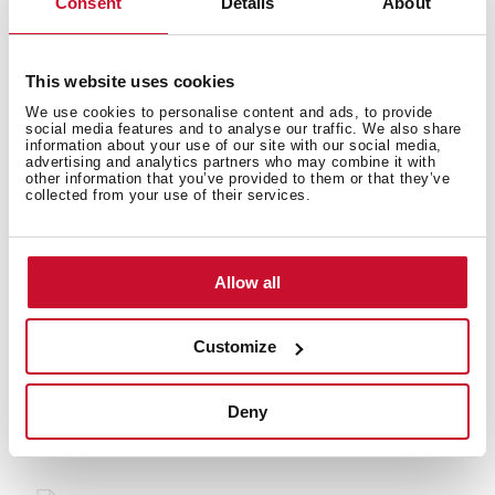
Consent
Details
About
This website uses cookies
Celkové rozměry
We use cookies to personalise content and ads, to provide
social media features and to analyse our traffic. We also share
information about your use of our site with our social media,
advertising and analytics partners who may combine it with
other information that you’ve provided to them or that they’ve
collected from your use of their services.
Modely
Allow all
Customize
Mohlo by se vám líbit
Deny