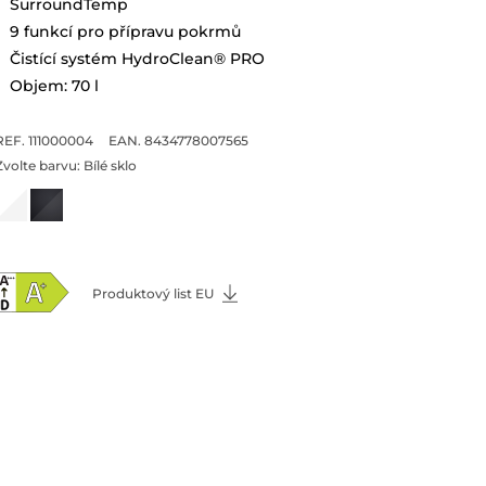
SurroundTemp
9 funkcí pro přípravu pokrmů
Čistící systém HydroClean® PRO
Objem: 70 l
REF. 111000004
EAN. 8434778007565
Zvolte barvu:
Bílé sklo
Produktový list EU