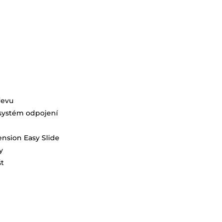
řevu
systém odpojení
ension Easy Slide
y
št