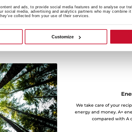
 lištami, které umožňují
ntent and ads, to provide social media features and to analyse our tra
our social media, advertising and analytics partners who may combine it 
až v pěti výškách.
they’ve collected from your use of their services.
Customize
Ene
We take care of your recip
energy and money. A+ ener
compared with A cl