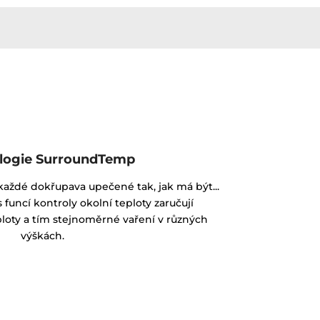
logie SurroundTemp
aždé dokřupava upečené tak, jak má být...
 funcí kontroly okolní teploty zaručují
oty a tím stejnoměrné vaření v různých
výškách.