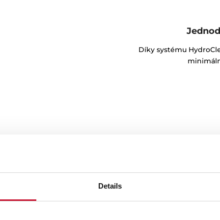
Jednod
Díky systému HydroClea
minimáln
Details
s extension
t a přizpůsobivost. Trouba