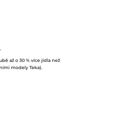
L
ubě až o 30 % více jídla než
tními modely Teka).