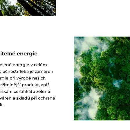
telné energie
zelené energie v celém
olečnosti Teka je zaměřen
rgie při výrobě našich
itelnější produkt, aniž
ískání certifikátu zelené
váren a skladů při ochraně
í.