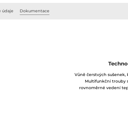
é údaje
Dokumentace
Techno
Vůně čerstvých sušenek, k
Multifunkční trouby s
rovnoměrné vedení tepl