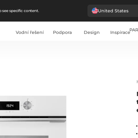
United States
 see specific content.
PA
Vodní řešení
Podpora
Design
Inspirace