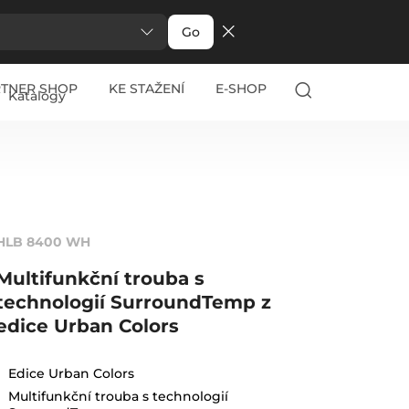
Go
RTNER SHOP
KE STAŽENÍ
E-SHOP
Katalogy
HLB 8400 WH
Multifunkční trouba s
technologií SurroundTemp z
edice Urban Colors
Edice Urban Colors
Multifunkční trouba s technologií