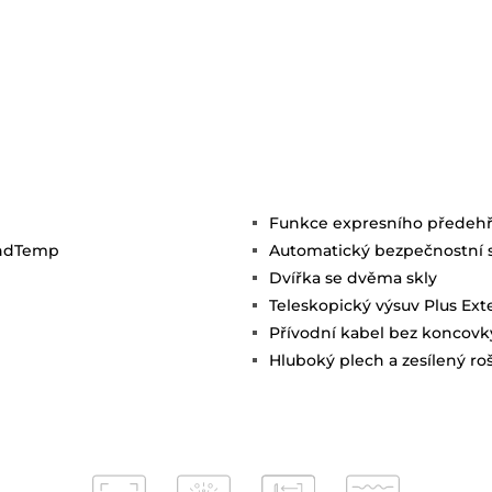
Funkce expresního předeh
oundTemp
Automatický bezpečnostní 
Dvířka se dvěma skly
Teleskopický výsuv Plus Ext
Přívodní kabel bez koncovk
Hluboký plech a zesílený ro