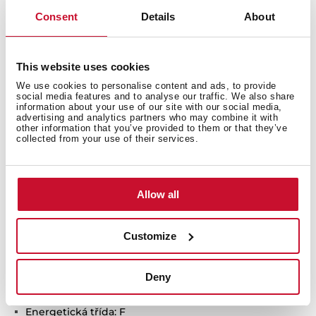
Consent
Details
About
This website uses cookies
Technické údaje
We use cookies to personalise content and ads, to provide
social media features and to analyse our traffic. We also share
information about your use of our site with our social media,
advertising and analytics partners who may combine it with
other information that you’ve provided to them or that they’ve
Volně stojící stolní myčka
collected from your use of their services.
Elektronický ovládací panel s displejem
Kapacita: 6 sad nádobí
Mycí programy: 7
Allow all
Teploty mytí: 40º, 45º, 60º, 65º, 70º C
Speciální programy: 30 minut, GlassCare,
Customize
Intenzivní program, ECO program
Speciální funkce: ExtraDry
Bezpečnostní systém AquaSafe
Deny
Odložený start: 1-24 hodin
Energetická třída: F