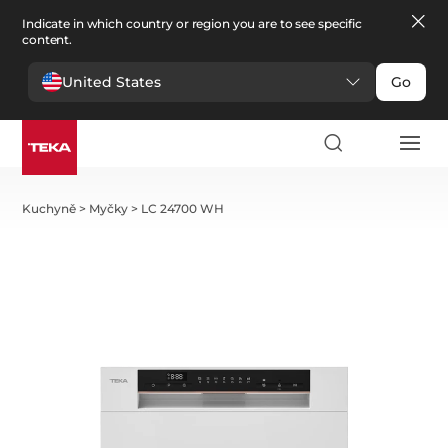
Indicate in which country or region you are to see specific
content.
United States
Go
Kuchyně
>
Myčky
>
LC 24700 WH