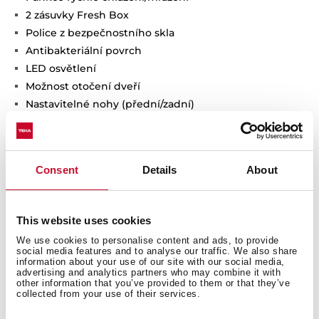
2 zásuvky Fresh Box
Police z bezpečnostního skla
Antibakteriální povrch
LED osvětlení
Možnost otočení dveří
Nastavitelné nohy (přední/zadní)
Hlučnost 41 dB
Objem: chladnička 224 l, mraznička 78 l
Rozměry: v 1880 x š 595 x h 635 mm
Consent
Details
About
Dostupnost 12/2024
This website uses cookies
We use cookies to personalise content and ads, to provide
social media features and to analyse our traffic. We also share
information about your use of our site with our social media,
advertising and analytics partners who may combine it with
other information that you’ve provided to them or that they’ve
collected from your use of their services.