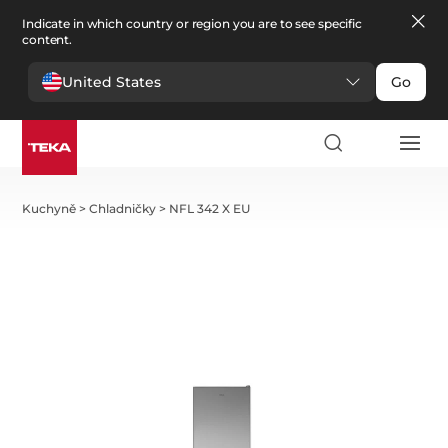
Indicate in which country or region you are to see specific
content.
United States
Go
Kuchyně
>
Chladničky
>
NFL 342 X EU