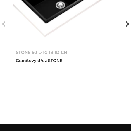
STONE 60 L-TG 1B 1D CN
Granitový dřez STONE