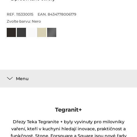
REF. 115330015
EAN. 8434778006179
Zvolte barvu:
Nero
Menu
Tegranit+
Dřezy Teka Tegranite + byly vyvinuty pro milovníky
vaření, kteří v kuchyni hledají inovace, praktičnost a
funkčnost. Stone, Forsquare a Square jsou nové řady