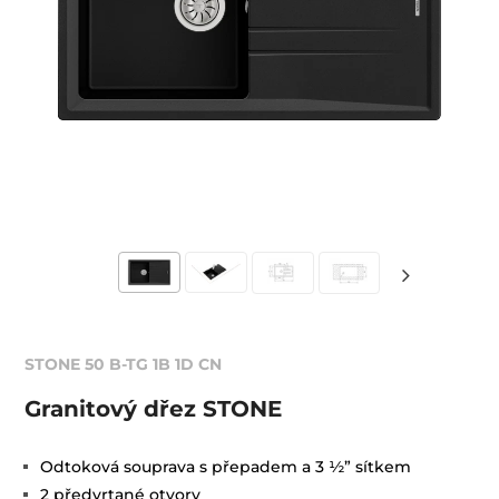
STONE 50 B-TG 1B 1D CN
Granitový dřez STONE
Odtoková souprava s přepadem a 3 ½” sítkem
2 předvrtané otvory