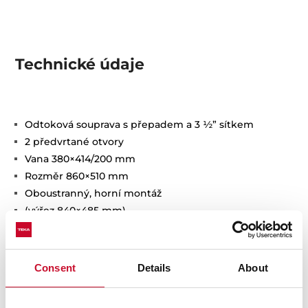
Technické údaje
Odtoková souprava s přepadem a 3 ½” sítkem
2 předvrtané otvory
Vana 380×414/200 mm
Rozměr 860×510 mm
Oboustranný, horní montáž
(výřez 840×485 mm)
Instalace do skříňky o šířce min. 50 cm
Consent
Details
About