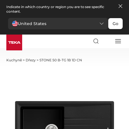
Indicate in which country or region you are to see specific
content.
United States
Go
Kuchyně
>
Dřezy
>
STONE 50 B-TG 1B 1D CN