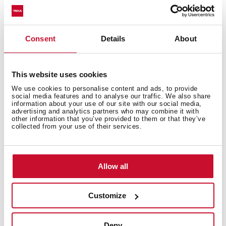
Náhradní uhlíkový filtr pro recirkulaci vzduchu
Consent
Details
About
This website uses cookies
We use cookies to personalise content and ads, to provide
social media features and to analyse our traffic. We also share
Mohlo by se vám líbit
information about your use of our site with our social media,
advertising and analytics partners who may combine it with
other information that you’ve provided to them or that they’ve
collected from your use of their services.
Produktový list
Technický nákres
Allow all
Snímky s vysokým rozlišením
Customize
Deny