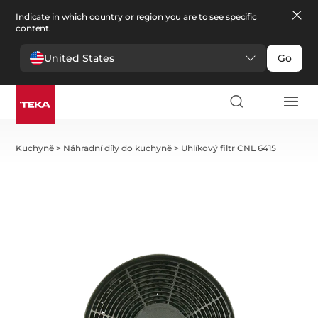
Indicate in which country or region you are to see specific
content.
United States
Go
Kuchyně
>
Náhradní díly do kuchyně
>
Uhlíkový filtr CNL 6415