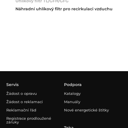
Uhlíkový filtr TL/GFH/GFG
Náhradní uhlíkový filtr pro recirkulaci vzduchu
Servis
Podpora
Žádost o opravu
Katalogy
Žádost o reklamaci
Manuály
Reklamační řád
Nové energetické štítky
Registrace prodloužené
záruky
Teka