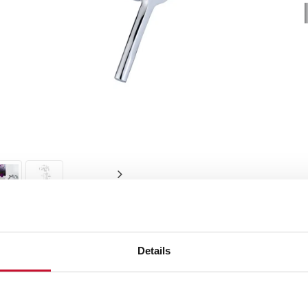
Details
α