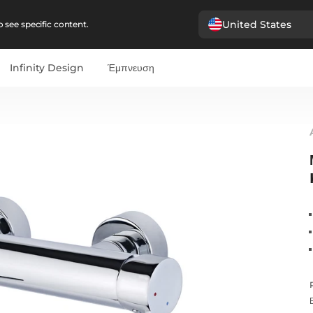
United States
 see specific content.
Infinity Design
Έμπνευση