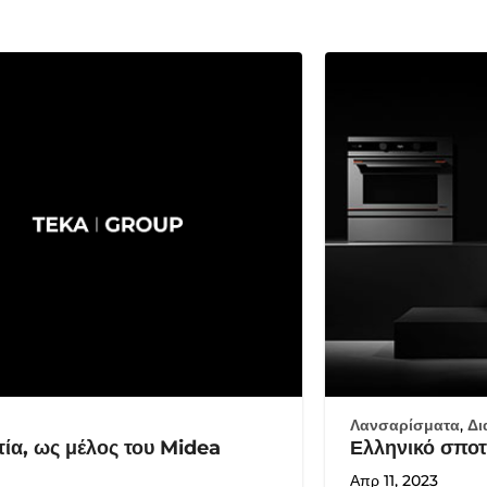
Λανσαρίσματα
,
Δι
τία, ως μέλος του Midea
Ελληνικό σποτ 
Απρ 11, 2023