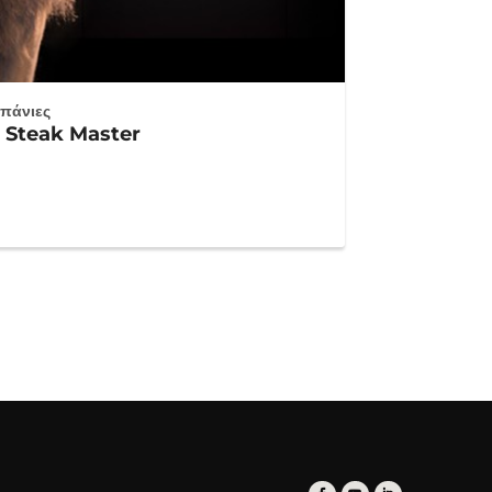
μπάνιες
τ Steak Master