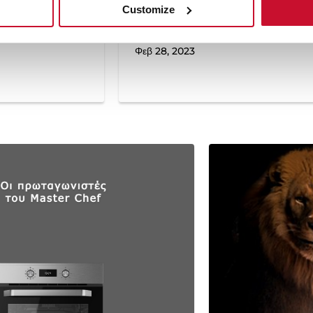
Customize
Εταιρικά νέα
,
Νέα
Πανευρωπαϊκά Βραβεία Desi
Φεβ 28, 2023