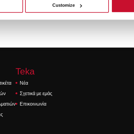
Προτιμώμενη ώρα
Customize
ική Απορρήτου
Teka
τικέτα
Νέα
τών
Σχετικά με εμάς
λματιών
Επικοινωνία
ις