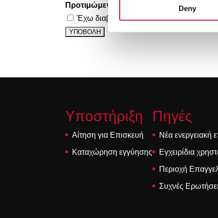
Προτιμώμενη ημέρα
Deny
Έχω διαβάσει και αποδέχομαι την
Πολιτ
Υποστήριξη
Πηγές
Αίτηση για Επισκευή
Νέα ενεργειακή ε
Καταχώρηση εγγύησης
Εγχειρίδια χρησ
Περιοχή Επαγγε
Συχνές Ερωτήσε