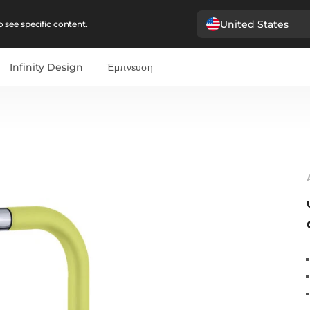
United States
 see specific content.
Infinity Design
Έμπνευση