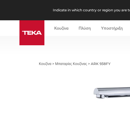
Indicate in which country or region you are to
Κουζίνα
Πλύση
Υποστήριξη
Κουζίνα
>
Μπαταρίες Κουζίνας
>
ARK 938FY