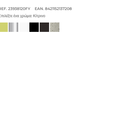
REF. 23938120FY
EAN. 8421152137208
Επιλέξτε ένα χρώμα:
Κίτρινο