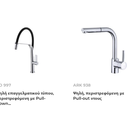
O 997
ARK 938
ηλή επαγγελματικού τύπου,
Ψηλή, περιστρεφόμενη με
εριστρεφόμενη με Pull-
Pull-out ντους
own...