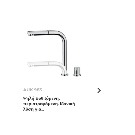
AUK 983
VTK 938
Ψηλή Βυθιζόμενη,
Ψηλή, περιστ
περιστρεφόμενη. Ιδανική
λύση για...