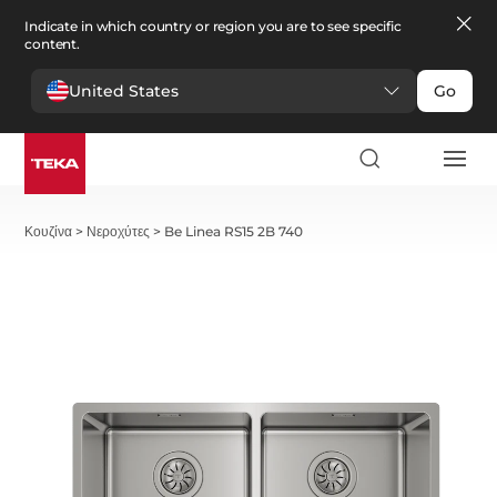
Indicate in which country or region you are to see specific
content.
United States
Go
Κουζίνα
>
Νεροχύτες
>
Be Linea RS15 2B 740