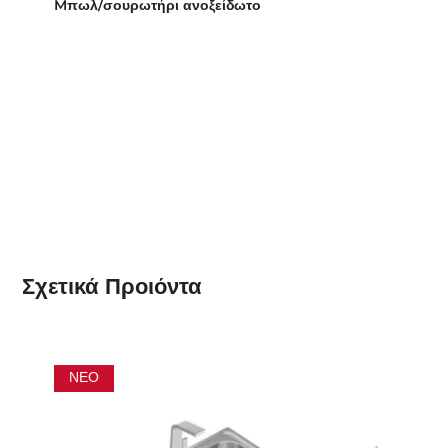
Mπωλ/σουρωτήρι ανοξείδωτο
Σχετικά
Προιόντα
ΝΈΟ