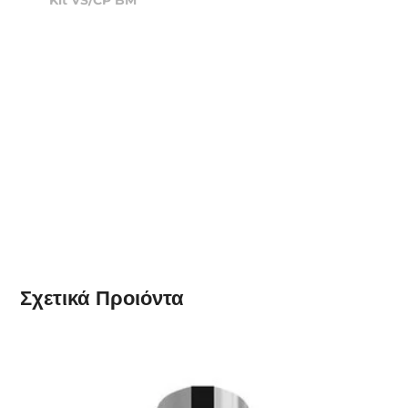
Kit VS/CP BM
Σχετικά
Προιόντα