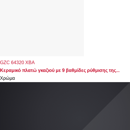
GZC 64320 XBA
Κεραμικό πλατώ γκαζιού με 9 βαθμίδες ρύθμισης της...
Χρώμα