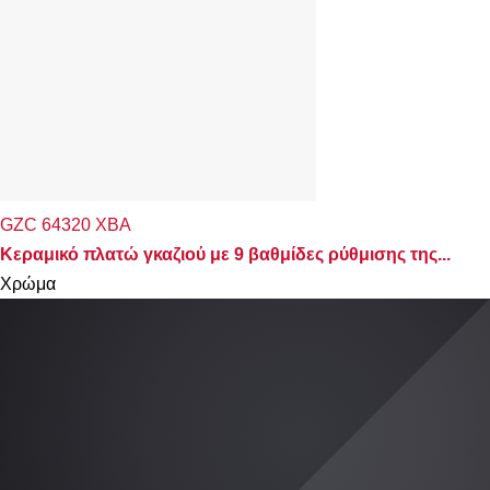
GZC 64320 XBA
Κεραμικό πλατώ γκαζιού με 9 βαθμίδες ρύθμισης της...
Χρώμα