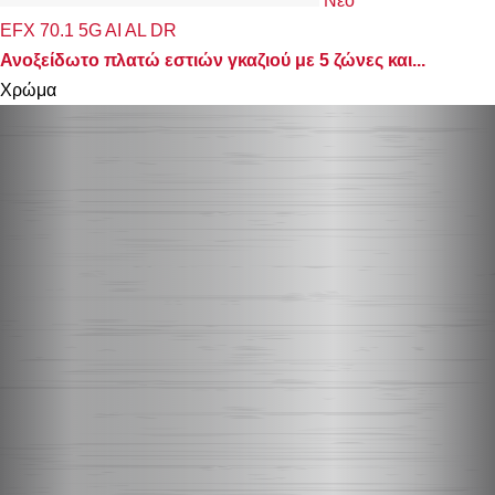
Νέο
EFX 70.1 5G AI AL DR
Ανοξείδωτο πλατώ εστιών γκαζιού με 5 ζώνες και...
Χρώμα