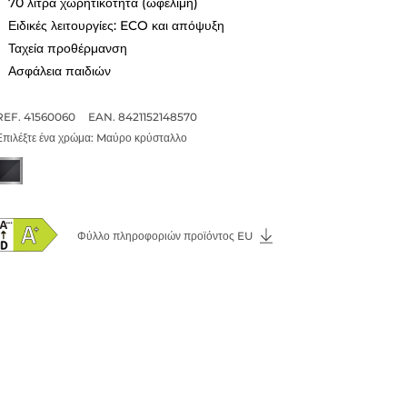
70 λίτρα χωρητικότητα (ωφέλιμη)
Ειδικές λειτουργίες: ECO και απόψυξη
Ταχεία προθέρμανση
Ασφάλεια παιδιών
REF. 41560060
EAN. 8421152148570
Επιλέξτε ένα χρώμα:
Mαύρο κρύσταλλο
Φύλλο πληροφοριών προϊόντος EU