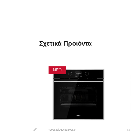
Σχετικά
Προιόντα
ΝΈΟ
SteakMaster
H