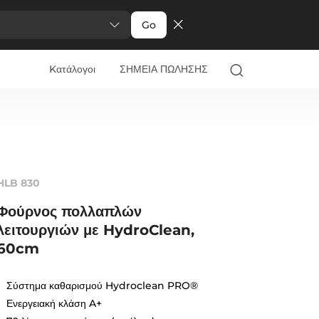
Go
Kατάλογοι
ΣΗΜΕΙΑ ΠΩΛΗΣΗΣ
HLB 830
Φούρνος πολλαπλών
λειτουργιών με HydroClean,
60cm
Σύστημα καθαρισμού Hydroclean PRO®
Ενεργειακή κλάση A+