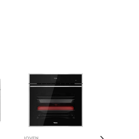
IOVEN
HLC 840