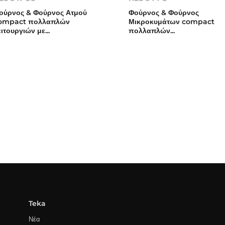
ούρνος & Φούρνος Ατμού
Φούρνος & Φούρνος
ompact πολλαπλών
Μικροκυμάτων compact
ειτουργιών με...
πολλαπλών...
Teka
Νέα