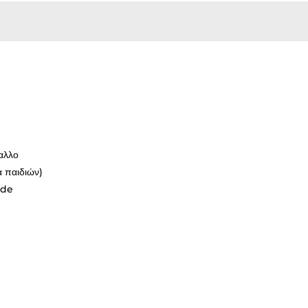
αλλο
α παιδιών)
ide