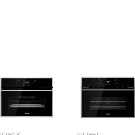
LC 847 SC
HLC 844 C