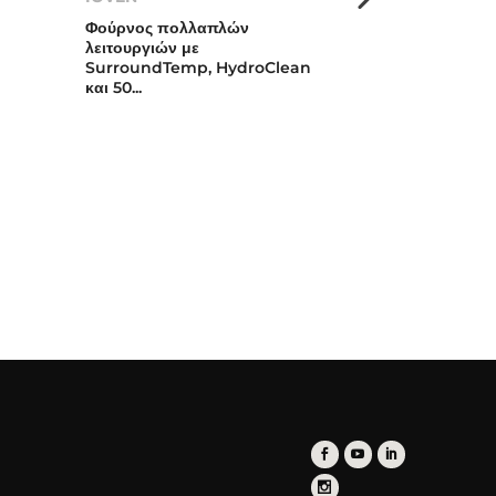
Φούρνος πολλαπλών
Φούρνος com
λειτουργιών με
πολλαπλών λε
SurroundTemp, HydroClean
SurroundTem
και 50...
HydroClean,...