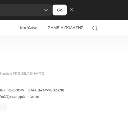
Go
Kατάλογοι
ΣΗΜΕΙΑ ΠΩΛΗΣΗΣ
Radea R10 35.40 M-TG
REF. 115230047
EAN. 8434778023718
Επιλέξτε ένα χρώμα:
λευκό