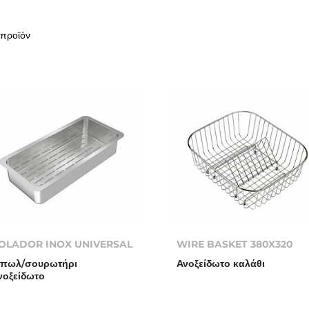
 προϊόν
OLADOR INOX UNIVERSAL
WIRE BASKET 380X320
πωλ/σουρωτήρι
Ανοξείδωτο καλάθι
νοξείδωτο