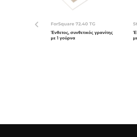
ForSquare 72.40 TG
S
Ένθετος, συνθετικός γρανίτης
Έ
με 1 γούρνα
μ