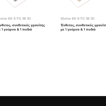
tone 60 S-TG 1B 1D
Stone 60 S-TG 1B 1D
νθετος, συνθετικός γρανίτης
Ένθετος, συνθετικός γρανίτ
ε 1 γούρνα & 1 ποδιά
με 1 γούρνα & 1 ποδιά