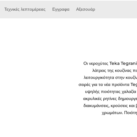
Τεχνικές λεπτομέρειες
Εγγραφα
Αξεσουάρ
Οι νεροχύτες Teka Tegranit
λάτρεις της κουζίνας π
λειτουργικότητα στην κουζί
σειρές για τα νέα προϊόντα T
υψηλής ποιότητας χαλαζία
ακρυλικές ρητίνες δημιουργ
διακυμάνσεις, κρούσεις και 
χρωμάτων. Ποιότητ