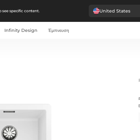
United States
 see specific content.
Infinity Design
Έμπνευση