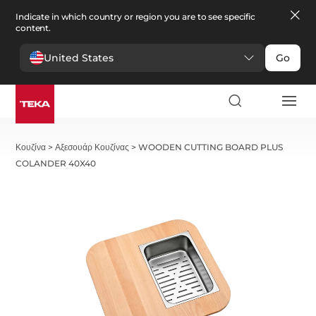
Indicate in which country or region you are to see specific
content.
United States
Go
Κουζίνα
>
Αξεσουάρ Κουζίνας
>
WOODEN CUTTING BOARD PLUS
COLANDER 40X40