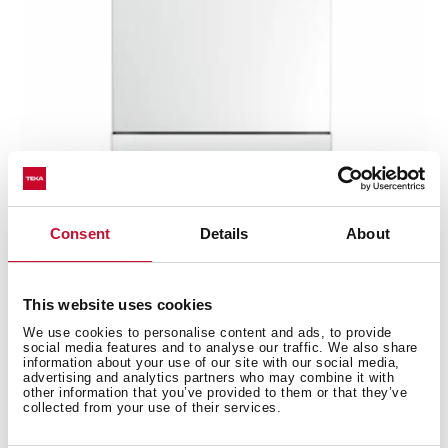
DFS 46710 WH
Consent
Details
About
Lavavajillas libre instalación 60 cm ExpertCare
Series para 14 cubiertos con 7 programas de lavado
This website uses cookies
We use cookies to personalise content and ads, to provide
NUEVO
social media features and to analyse our traffic. We also share
information about your use of our site with our social media,
advertising and analytics partners who may combine it with
other information that you’ve provided to them or that they’ve
collected from your use of their services.