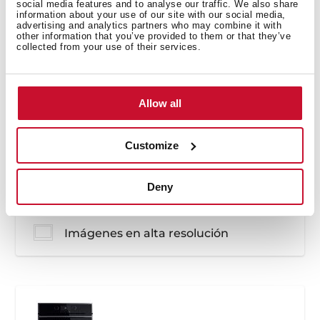
social media features and to analyse our traffic. We also share
information about your use of our site with our social media,
advertising and analytics partners who may combine it with
other information that you’ve provided to them or that they’ve
SteakMaster
collected from your use of their services.
REF. 111000037
Instrucciones de instalación
Allow all
Guía de mantenimiento y limpieza
Manual de usuario
Customize
Guía de cocinado
Ficha de producto
Deny
Dibujo técnico
Imágenes en alta resolución