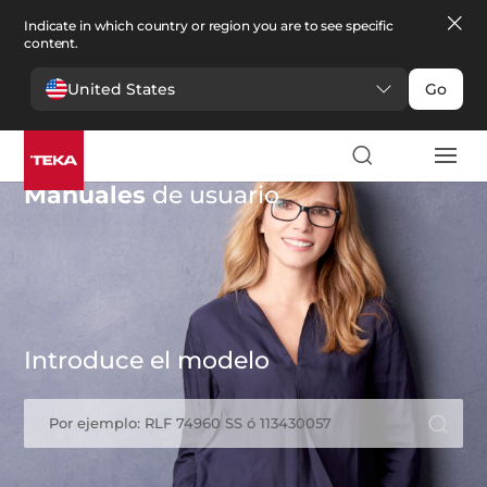
Indicate in which country or region you are to see specific
content.
United States
Go
Manuales
de usuario
Introduce el modelo
Por ejemplo: RLF 74960 SS ó 113430057