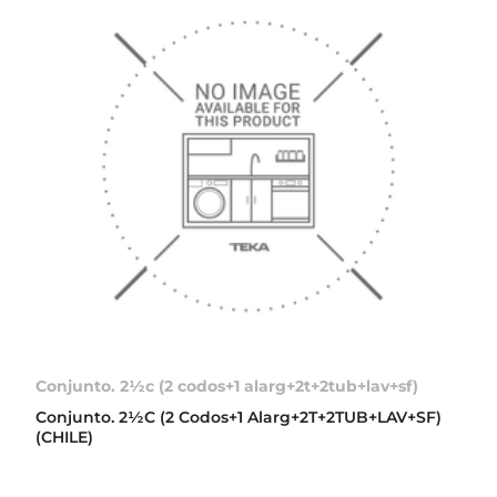
Conjunto. 2½c (2 codos+1 alarg+2t+2tub+lav+sf)
Conjunto. 2½C (2 Codos+1 Alarg+2T+2TUB+LAV+SF)
(CHILE)