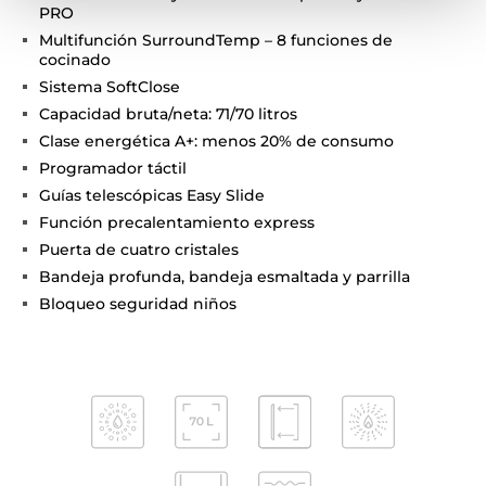
Horno MaestroPizza
Grill 340ºC extra potente
Bandeja de piedra especial para pizzas
Espátula de pizza de acero inoxidable
Función Pirólisis y sistema de limpieza HydroClean®
PRO
Multifunción SurroundTemp – 8 funciones de
cocinado
Sistema SoftClose
Capacidad bruta/neta: 71/70 litros
Clase energética A+: menos 20% de consumo
Programador táctil
Guías telescópicas Easy Slide
Función precalentamiento express
Puerta de cuatro cristales
Bandeja profunda, bandeja esmaltada y parrilla
Bloqueo seguridad niños