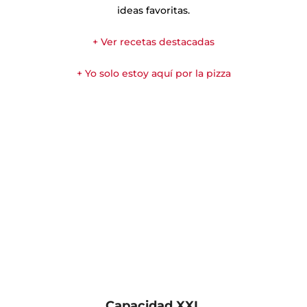
última generación con 8 funciones de cocinado
diferentes. Además de pizzas y masas, también puedes
cocinar todo tipo de recetas tradicionales. La
inspiración y las posibilidades para disfrutar cocinando
son infinitas, pero aquí van algunas de las nuestras
ideas favoritas.
+ Ver recetas destacadas
+ Yo solo estoy aquí por la pizza