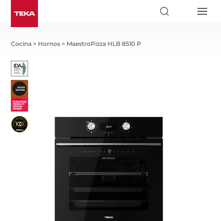
Indicate in which country or region you are to see specific
content.
United States
Go
Cocina
>
Hornos
>
MaestroPizza HLB 8510 P