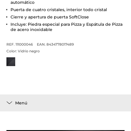
Horno MaestroPizza
Función automática 340º C para preparar una
auténtica pizza napolitana
Sistema de limpieza DualClean: Autolimpieza
Pirolítica (3 niveles) + Teka Hydroclean® PRO
automático
Puerta de cuatro cristales, interior todo cristal
Cierre y apertura de puerta SoftClose
Incluye: Piedra especial para Pizza y Espátula de Pizza
de acero inoxidable
REF. 111000046
EAN. 8434778017489
Color:
Vidrio negro