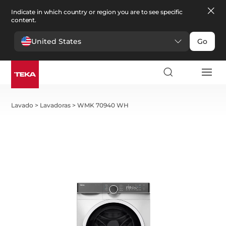
Indicate in which country or region you are to see specific
content.
United States
Go
Lavado
>
Lavadoras
>
WMK 70940 WH