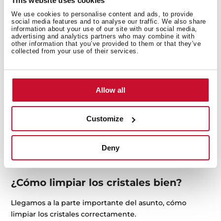
This website uses cookies
We use cookies to personalise content and ads, to provide
social media features and to analyse our traffic. We also share
information about your use of our site with our social media,
advertising and analytics partners who may combine it with
other information that you’ve provided to them or that they’ve
collected from your use of their services.
Allow all
Una consiste en mezclar una parte de agua, otra de
amoniaco y otra de vinagre en un pulverizador. Es muy
Customize
eficaz tanto
para limpiar como para conseguir brillo
.
También mezclar una parte de agua, otra de alcohol de
Deny
quemar, un buen chorro de amoniaco y unas gotas de
lavavajillas.
¿Cómo limpiar los cristales bien?
Llegamos a la parte importante del asunto, cómo
limpiar los cristales correctamente.