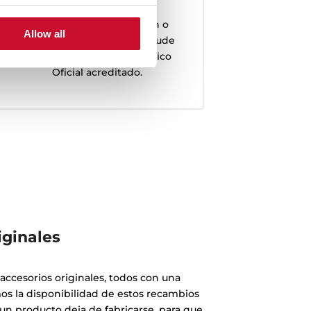
Servicio técnico
Para incidencia, reparación o
Allow all
compra de un recambio, acude
siempre a un Servicio Técnico
Oficial acreditado.
iginales
ccesorios originales, todos con una
mos la disponibilidad de estos recambios
n producto deja de fabricarse, para que