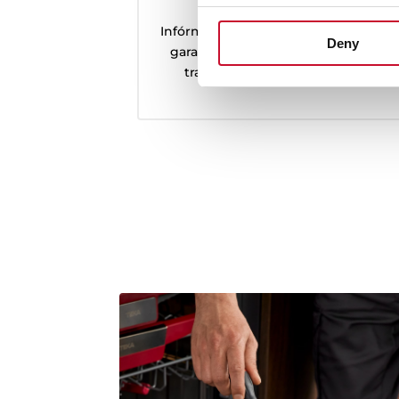
Registra tu producto
Infórmate sobre las condiciones de
Deny
garantía o registra tu producto a
través del formulario online.