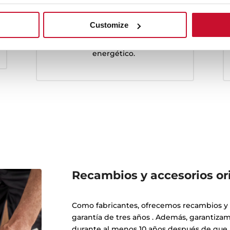
Manuales y guías
Encuentra aquí la documentación
Customize
técnica de tu producto, desde
manual de usuario a su etiquetado
energético.
Recambios y accesorios or
Como fabricantes, ofrecemos recambios y a
garantía de tres años . Además, garantiza
durante al menos 10 años después de que u