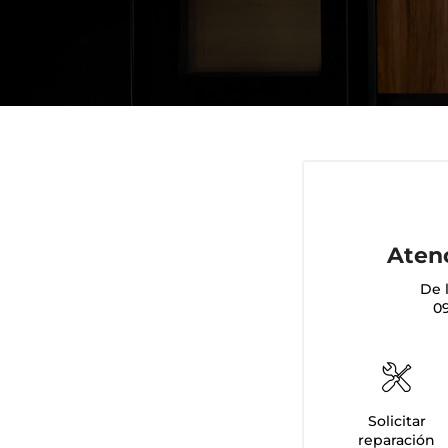
Atenc
De 
09
Solicitar
reparación