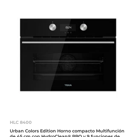
HLC 8400
Urban Colors Edition Horno compacto Multifunción
de 45 cm con HydroClean® PRO y 9 funciones de...