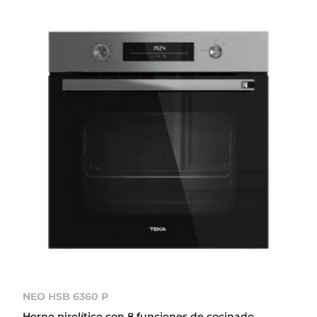
NEO HSB 6360 P
Horno pirolítico con 8 funciones de cocinado