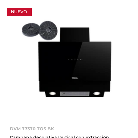
NUEVO
DVM 77370 TOS BK
Campana decorativa vertical con extracción