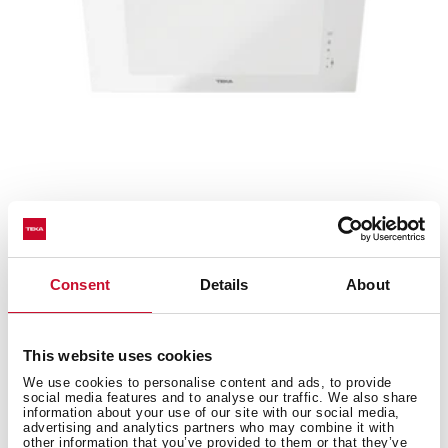
DVT Pro 78660 TBS
Campana decorativa vertical de 70cm de aspiración
perimetral y función FreshAir
Consent
Details
About
This website uses cookies
NUEVO
We use cookies to personalise content and ads, to provide
social media features and to analyse our traffic. We also share
information about your use of our site with our social media,
advertising and analytics partners who may combine it with
other information that you’ve provided to them or that they’ve