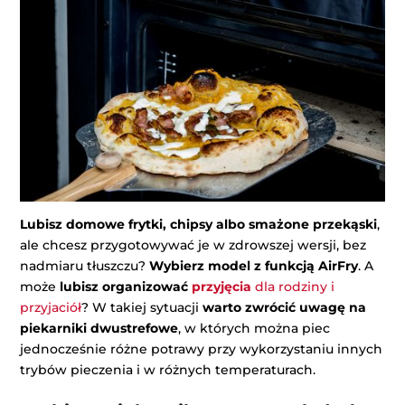
Lubisz domowe frytki, chipsy albo smażone przekąski
,
ale chcesz przygotowywać je w zdrowszej wersji, bez
nadmiaru tłuszczu?
Wybierz model z funkcją AirFry
. A
może
lubisz organizować
przyjęcia
dla rodziny i
przyjaciół
? W takiej sytuacji
warto zwrócić uwagę na
piekarniki dwustrefowe
, w których można piec
jednocześnie różne potrawy przy wykorzystaniu innych
trybów pieczenia i w różnych temperaturach.