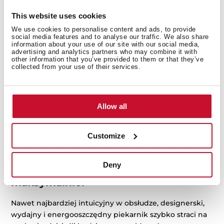
This website uses cookies
We use cookies to personalise content and ads, to provide
social media features and to analyse our traffic. We also share
information about your use of our site with our social media,
advertising and analytics partners who may combine it with
other information that you’ve provided to them or that they’ve
collected from your use of their services.
Równie ważna jest energooszczędność.
Im wyższa
Allow all
klasa energetyczna
, tym mniejsze
zużycie prądu
przy
każdorazowym korzystaniu
z piekarnika. Jak już
Customize
wspomnieliśmy, to korzystne zarówno dla środowiska,
jak i domowego budżetu.
Deny
Czyszczenie? Ułatw je sobie
maksymalnie!
Nawet najbardziej intuicyjny w obsłudze, designerski,
wydajny i energooszczędny piekarnik szybko straci na