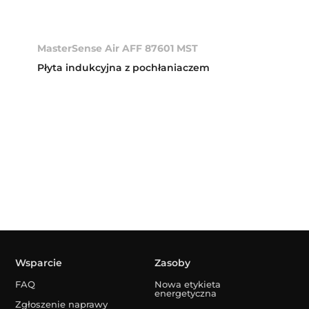
MasterSense Air AFF 87601 MST
Płyta indukcyjna z pochłaniaczem
Wsparcie
Zasoby
FAQ
Nowa etykieta
energetyczna
Zgłoszenie naprawy