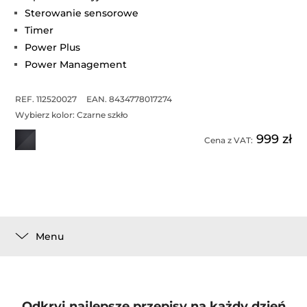
Sterowanie sensorowe
Timer
Power Plus
Power Management
REF. 112520027
EAN. 8434778017274
Wybierz kolor:
Czarne szkło
999 zł
Cena z VAT:
Menu
Odkryj najlepsze przepisy na każdy dzień