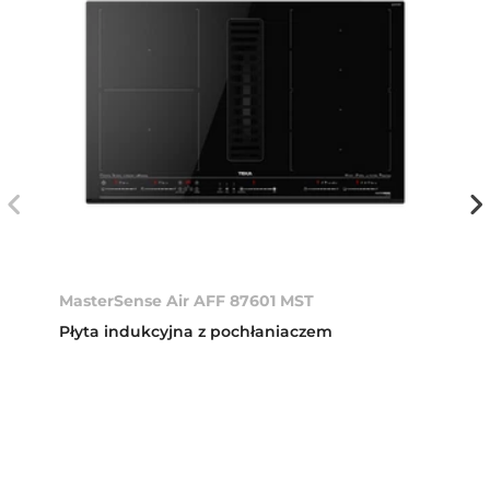
MasterSense Air AFF 87601 MST
Płyta indukcyjna z pochłaniaczem